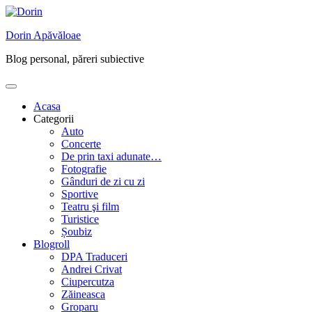
Skip
to
Dorin Apăvăloae
content
Blog personal, păreri subiective
Acasa
Categorii
Auto
Concerte
De prin taxi adunate…
Fotografie
Gânduri de zi cu zi
Sportive
Teatru şi film
Turistice
Șoubiz
Blogroll
DPA Traduceri
Andrei Crivat
Ciupercutza
Zăineasca
Groparu