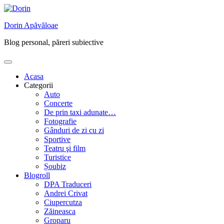
Skip
to
Dorin Apăvăloae
content
Blog personal, păreri subiective
Acasa
Categorii
Auto
Concerte
De prin taxi adunate…
Fotografie
Gânduri de zi cu zi
Sportive
Teatru şi film
Turistice
Șoubiz
Blogroll
DPA Traduceri
Andrei Crivat
Ciupercutza
Zăineasca
Groparu