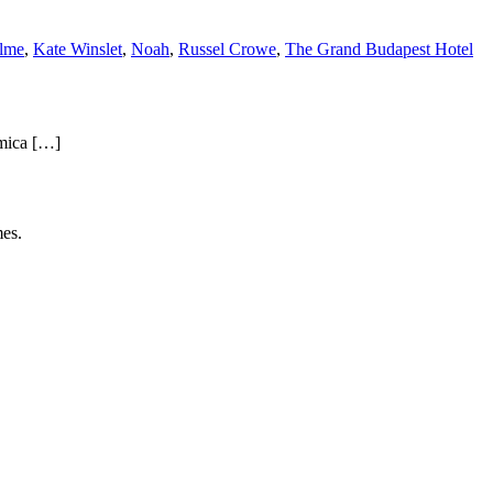
ilme
,
Kate Winslet
,
Noah
,
Russel Crowe
,
The Grand Budapest Hotel
 mica […]
es.