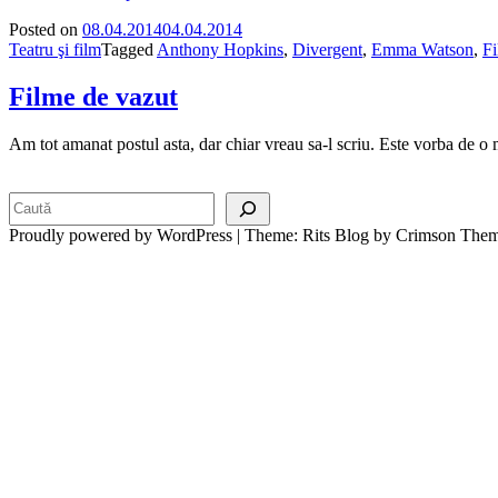
Posted on
08.04.2014
04.04.2014
Teatru şi film
Tagged
Anthony Hopkins
,
Divergent
,
Emma Watson
,
F
Filme de vazut
Am tot amanat postul asta, dar chiar vreau sa-l scriu. Este vorba de o
Search
Proudly powered by WordPress
|
Theme: Rits Blog by Crimson Them