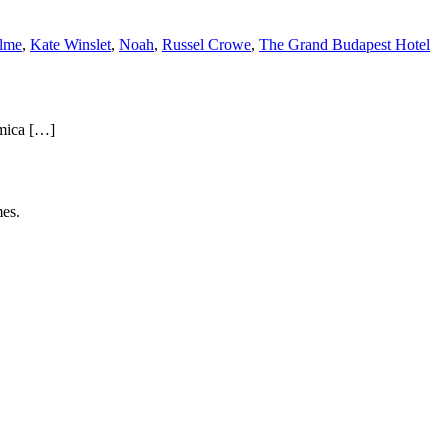
ilme
,
Kate Winslet
,
Noah
,
Russel Crowe
,
The Grand Budapest Hotel
 mica […]
es.