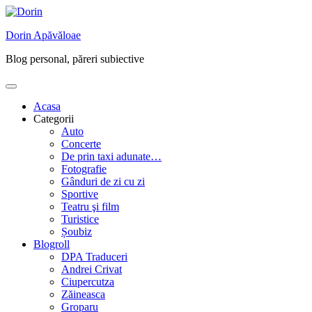
Skip
to
Dorin Apăvăloae
content
Blog personal, păreri subiective
Acasa
Categorii
Auto
Concerte
De prin taxi adunate…
Fotografie
Gânduri de zi cu zi
Sportive
Teatru şi film
Turistice
Șoubiz
Blogroll
DPA Traduceri
Andrei Crivat
Ciupercutza
Zăineasca
Groparu