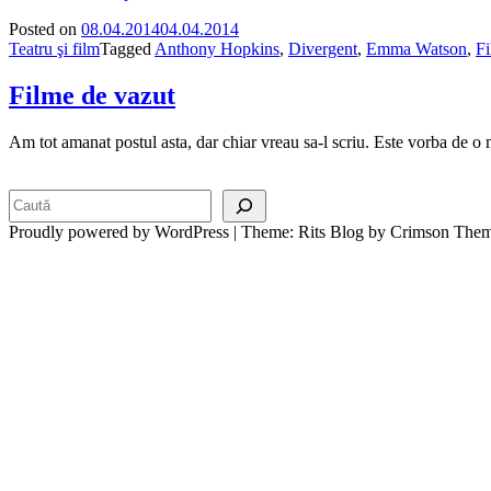
Posted on
08.04.2014
04.04.2014
Teatru şi film
Tagged
Anthony Hopkins
,
Divergent
,
Emma Watson
,
F
Filme de vazut
Am tot amanat postul asta, dar chiar vreau sa-l scriu. Este vorba de o
Search
Proudly powered by WordPress
|
Theme: Rits Blog by Crimson Them