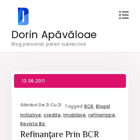
Skip
to
content
Dorin Apăvăloae
Blog personal, păreri subiective
Gânduri De Zi Cu Zi
Tagged
BCR
,
Blogal
Initiative
,
credite
,
imobliare
,
refinanţare
,
Revista Biz
Refinanţare Prin BCR