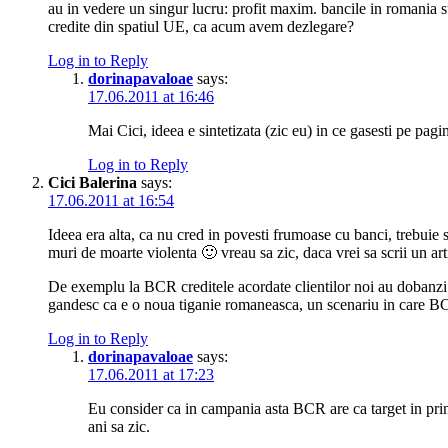
au in vedere un singur lucru: profit maxim. bancile in romania su
credite din spatiul UE, ca acum avem dezlegare?
Log in to Reply
dorinapavaloae
says:
17.06.2011 at 16:46
Mai Cici, ideea e sintetizata (zic eu) in ce gasesti pe pagi
Log in to Reply
Cici Balerina
says:
17.06.2011 at 16:54
Ideea era alta, ca nu cred in povesti frumoase cu banci, trebuie 
muri de moarte violenta 🙂 vreau sa zic, daca vrei sa scrii un artic
De exemplu la BCR creditele acordate clientilor noi au dobanzi 
gandesc ca e o noua tiganie romaneasca, un scenariu in care BCR 
Log in to Reply
dorinapavaloae
says:
17.06.2011 at 17:23
Eu consider ca in campania asta BCR are ca target in princ
ani sa zic.