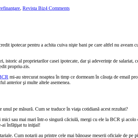
on
refinanţare
,
Revista Biz
4 Comments
Refinanţare
prin
BCR
edit ipotecar pentru a achita cuiva nişte bani pe care altfel nu aveam cum
, istoric al proprietarilor casei ipotecate, dar şi adeverinţe de salariat,
dit propriu-zis.
BCR
mi-au strecurat noaptea în timp ce dormeam în căsuţa de email pro
ful anterior şi multe altele asemenea.
ste unul pe măsură. Cum se traduce în viaţa cotidiană acest rezultat?
mai mici sau mai mari într-o singură căciulă, mergi cu ele la BCR şi acolo
i înfăţişat tu iniţial!
tariale. Cum notarii au printre cele mai bănoase meserii oficiale de pe pia