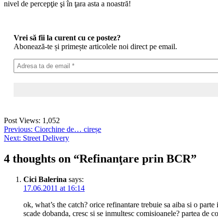
nivel de percepţie şi în ţara asta a noastră!
Vrei să fii la curent cu ce postez?
Abonează-te și primește articolele noi direct pe email.
Post Views:
1,052
Post
Previous:
Ciorchine de… cireșe
Next:
Street Delivery
navigation
4 thoughts on “
Refinanţare prin BCR
”
Cici Balerina
says:
17.06.2011 at 16:14
ok, what’s the catch? orice refinantare trebuie sa aiba si o parte 
scade dobanda, cresc si se inmultesc comisioanele? partea de cost