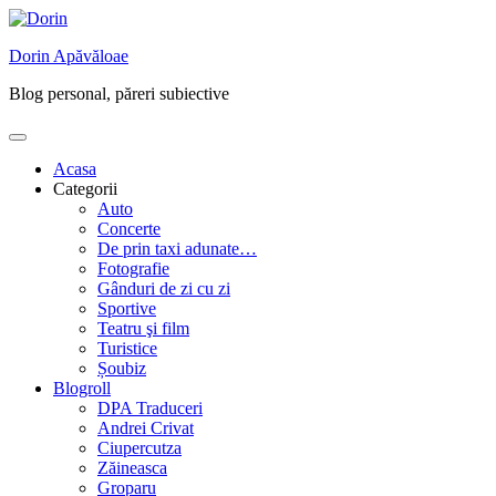
Skip
to
Dorin Apăvăloae
content
Blog personal, păreri subiective
Acasa
Categorii
Auto
Concerte
De prin taxi adunate…
Fotografie
Gânduri de zi cu zi
Sportive
Teatru şi film
Turistice
Șoubiz
Blogroll
DPA Traduceri
Andrei Crivat
Ciupercutza
Zăineasca
Groparu