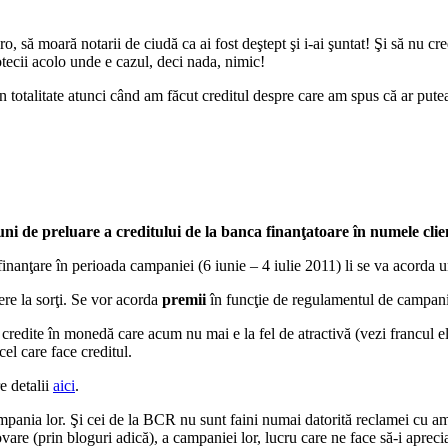
, să moară notarii de ciudă ca ai fost deştept şi i-ai şuntat! Şi să nu cr
tecii acolo unde e cazul, deci nada, nimic!
n totalitate atunci când am făcut creditul despre care am spus că ar putea
uni de preluare a creditului de la banca finanţatoare în numele clie
refinanţare în perioada campaniei (6 iunie – 4 iulie 2011) li se va acord
ere la sorţi. Se vor acorda
premii
în funcţie de regulamentul de campan
ţi credite în monedă care acum nu mai e la fel de atractivă (vezi francul 
l care face creditul.
e detalii
aici
.
mpania lor. Şi cei de la BCR nu sunt faini numai datorită reclamei cu aman
ovare (prin bloguri adică), a campaniei lor, lucru care ne face să-i aprec