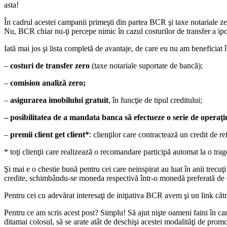
asta!
În cadrul acestei campanii primeşti din partea BCR şi taxe notariale zero
Nu, BCR chiar nu-ţi percepe nimic în cazul costurilor de transfer a ipo
Iată mai jos şi lista completă de avantaje, de care eu nu am beneficiat î
–
costuri de transfer zero
(taxe notariale suportate de bancă);
–
comision analiză zero;
–
asigurarea imobilului gratuit
, în funcţie de tipul creditului;
– posibilitatea de a mandata banca să efectueze o serie de operaţi
–
premii
client get client*
:
clienţilor care contractează un credit de 
* toţi clienţii care realizează o recomandare participă
automat la o trag
Şi mai e o chestie bună pentru cei care neinspirat au luat în anii trecu
credite, schimbându-se moneda respectivă într-o monedă preferată de ce
Pentru cei cu adevărat interesaţi de iniţiativa BCR avem şi un link cătr
Pentru ce am scris acest post? Simplu! Să ajut nişte oameni faini în ca
ditamai colosul, să se arate atât de deschişi acestei modalităţi de prom