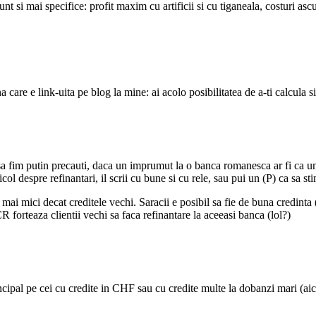
nt si mai specifice: profit maxim cu artificii si cu tiganeala, costuri as
na care e link-uita pe blog la mine: ai acolo posibilitatea de a-ti calcula
sa fim putin precauti, daca un imprumut la o banca romanesca ar fi ca un 
ol despre refinantari, il scrii cu bune si cu rele, sau pui un (P) ca sa sti
mai mici decat creditele vechi. Saracii e posibil sa fie de buna credint
forteaza clientii vechi sa faca refinantare la aceeasi banca (lol?)
ipal pe cei cu credite in CHF sau cu credite multe la dobanzi mari (aici