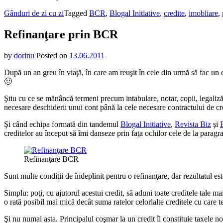
Gânduri de zi cu zi
Tagged
BCR
,
Blogal Initiative
,
credite
,
imobliare
,
Refinanţare prin BCR
by
dorinu
Posted on
13.06.2011
După un an greu în viaţă, în care am reuşit în cele din urmă să fac un cr
🙂
Ştiu cu ce se mănâncă termeni precum intabulare, notar, copii, legalizări
necesare deschiderii unui cont până la cele necesare contractului de cre
Şi când echipa formată din tandemul
Blogal Initiative
,
Revista Biz
şi
creditelor au început să îmi danseze prin faţa ochilor cele de la paragra
Refinanţare BCR
Sunt multe condiţii de îndeplinit pentru o refinanţare, dar rezultatul e
Simplu: poţi, cu ajutorul acestui credit, să aduni toate creditele tale 
o rată posibil mai mică decât suma ratelor celorlalte creditele cu care te-a
Şi nu numai asta. Principalul coşmar la un credit îl constituie taxele no