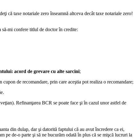
edeţi că taxe notariale zero înseamnă altceva decât taxe notariale zero!
 să-mi confere titlul de doctor în credite:
ntului: acord de grevare cu alte sarcini
;
a un cupon de recomandare, prin care aceştia pot realiza o recomandare;
ie.
elveţian). Refinanţarea BCR se poate face şi în cazul unor astfel de
ta din dulap, dar şi datorită faptului că au avut încredere ca ei,
iam pe de-o parte şi să ne bucurăm odată în plus că se mişcă lucruri la