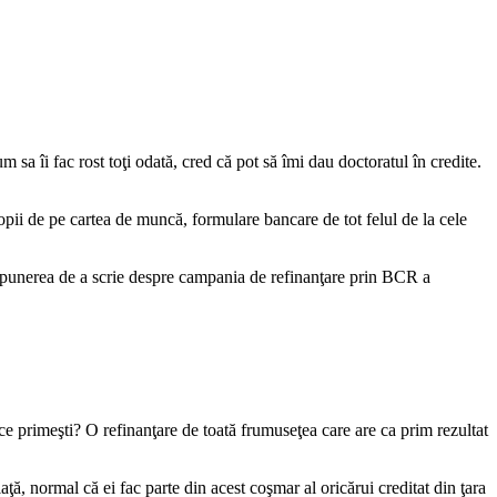
 sa îi fac rost toţi odată, cred că pot să îmi dau doctoratul în credite.
 copii de pe cartea de muncă, formulare bancare de tot felul de la cele
punerea de a scrie despre campania de refinanţare prin BCR a
 ce primeşti? O refinanţare de toată frumuseţea care are ca prim rezultat
ţă, normal că ei fac parte din acest coşmar al oricărui creditat din ţara