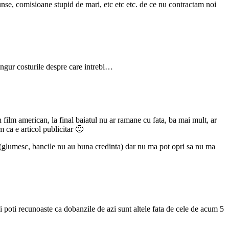
cunse, comisioane stupid de mari, etc etc etc. de ce nu contractam noi
 singur costurile despre care intrebi…
film american, la final baiatul nu ar ramane cu fata, ba mai mult, ar
m ca e articol publicitar 🙂
a (glumesc, bancile nu au buna credinta) dar nu ma pot opri sa nu ma
 poti recunoaste ca dobanzile de azi sunt altele fata de cele de acum 5