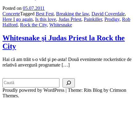
Posted on
05.07.2011
Concerte
Tagged
Best Fest
,
Breaking the law
,
David Coverdale
,
Here I go again
,
Is this love
,
Judas Priest
,
Painkiller
,
Prodigy
,
Rob
Halford
,
Rock the City
,
Whitesnake
Whitesnake şi Judas Priest la Rock the
City
Hai că am trăit s-o văd şi pe-asta! Două evenimente rockeristice de
relativă anvergură programate […]
Search
Proudly powered by WordPress
|
Theme: Rits Blog by Crimson
Themes.