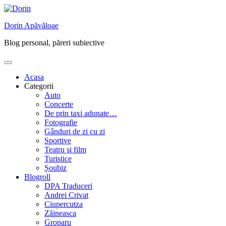
Skip
to
Dorin Apăvăloae
content
Blog personal, păreri subiective
Acasa
Categorii
Auto
Concerte
De prin taxi adunate…
Fotografie
Gânduri de zi cu zi
Sportive
Teatru şi film
Turistice
Șoubiz
Blogroll
DPA Traduceri
Andrei Crivat
Ciupercutza
Zăineasca
Groparu