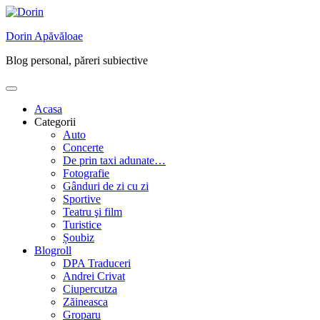
Skip
to
Dorin Apăvăloae
content
Blog personal, păreri subiective
Acasa
Categorii
Auto
Concerte
De prin taxi adunate…
Fotografie
Gânduri de zi cu zi
Sportive
Teatru şi film
Turistice
Șoubiz
Blogroll
DPA Traduceri
Andrei Crivat
Ciupercutza
Zăineasca
Groparu