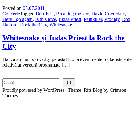
Posted on
05.07.2011
Concerte
Tagged
Best Fest
,
Breaking the law
,
David Coverdale
,
Here I go again
,
Is this love
,
Judas Priest
,
Painkiller
,
Prodigy
,
Rob
Halford
,
Rock the City
,
Whitesnake
Whitesnake şi Judas Priest la Rock the
City
Hai că am trăit s-o văd şi pe-asta! Două evenimente rockeristice de
relativă anvergură programate […]
Search
Proudly powered by WordPress
|
Theme: Rits Blog by Crimson
Themes.