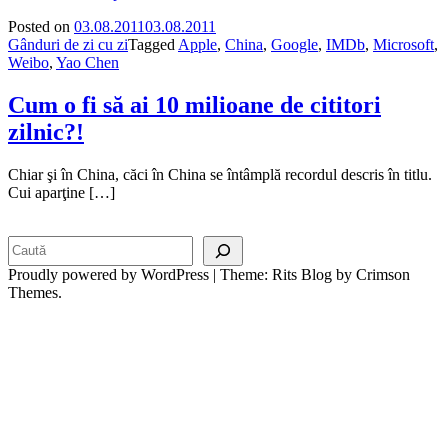
Posted on
03.08.2011
03.08.2011
Gânduri de zi cu zi
Tagged
Apple
,
China
,
Google
,
IMDb
,
Microsoft
,
Weibo
,
Yao Chen
Cum o fi să ai 10 milioane de cititori
zilnic?!
Chiar şi în China, căci în China se întâmplă recordul descris în titlu.
Cui aparţine […]
Search
Proudly powered by WordPress
|
Theme: Rits Blog by Crimson
Themes.