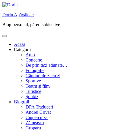
Skip
to
Dorin Apăvăloae
content
Blog personal, păreri subiective
Acasa
Categorii
Auto
Concerte
De prin taxi adunate…
Fotografie
Gânduri de zi cu zi
Sportive
Teatru şi film
Turistice
Șoubiz
Blogroll
DPA Traduceri
Andrei Crivat
Ciupercutza
Zăineasca
Groparu