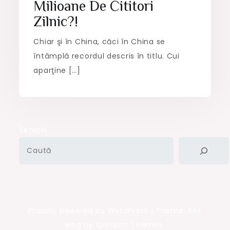
Milioane De Cititori
Zilnic?!
Chiar şi în China, căci în China se
întâmplă recordul descris în titlu. Cui
aparţine […]
Search
Proudly powered by WordPress
|
Theme: Rits
Blog by Crimson Themes.