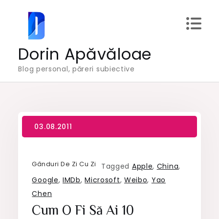
Skip
to
content
Dorin Apăvăloae
Blog personal, păreri subiective
Gânduri De Zi Cu Zi
Tagged
Apple
,
China
,
Google
,
IMDb
,
Microsoft
,
Weibo
,
Yao
Chen
Cum O Fi Să Ai 10