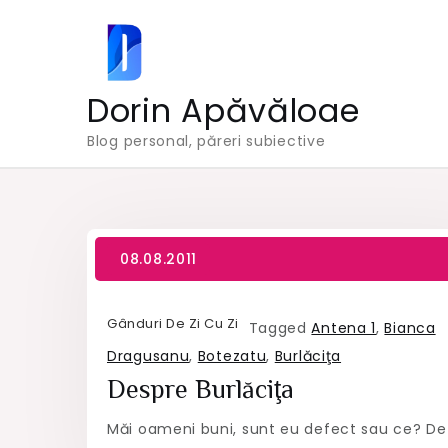
Skip
to
content
Dorin Apăvăloae
Blog personal, păreri subiective
Gânduri De Zi Cu Zi
Tagged
Antena 1
,
Bianca
Dragusanu
,
Botezatu
,
Burlăciţa
Despre Burlăciţa
Măi oameni buni, sunt eu defect sau ce? De