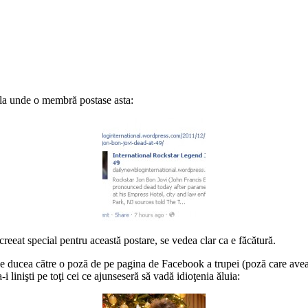
la unde o membră postase asta:
reeat special pentru această postare, se vedea clar ca e făcătură.
ucea către o poză de pe pagina de Facebook a trupei (poză care avea s
 linişti pe toţi cei ce ajunseseră să vadă idioţenia ăluia: