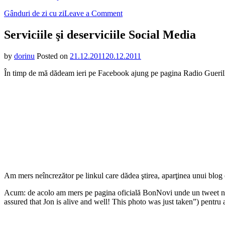
on
Gânduri de zi cu zi
Leave a Comment
Serviciile
şi
Serviciile şi deserviciile Social Media
deserviciile
Social
by
dorinu
Posted on
21.12.2011
20.12.2011
Media
În timp de mă dădeam ieri pe Facebook ajung pe pagina Radio Gueril
Am mers neîncrezător pe linkul care dădea ştirea, aparţinea unui blog c
Acum: de acolo am mers pe pagina oficială BonNovi unde un tweet ne d
assured that Jon is alive and well! This photo was just taken”) pentru a-i