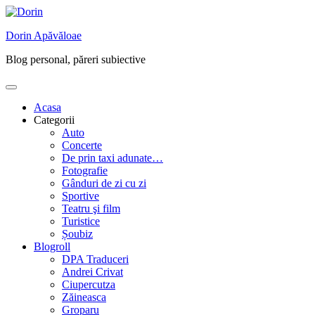
Skip
to
Dorin Apăvăloae
content
Blog personal, păreri subiective
Acasa
Categorii
Auto
Concerte
De prin taxi adunate…
Fotografie
Gânduri de zi cu zi
Sportive
Teatru şi film
Turistice
Șoubiz
Blogroll
DPA Traduceri
Andrei Crivat
Ciupercutza
Zăineasca
Groparu