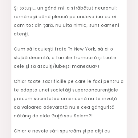
Şi totuşi… un gând mi-a străbătut neuronul:
românaşii când pleacă pe undeva iau cu ei
cam tot din ţară, nu uită nimic, sunt oameni
atenţi.
Cum să locuieşti frate în New York, să ai o
slujbă decentă, o familie frumoasă şi toate
cele şi să asculţi/iubeşti maneaua?!
Chiar toate sacrificiile pe care le faci pentru a
te adapta unei societăţi superconcurenţiale
precum societatea americană nu te învaţă
că valoarea adevărată nu e cea gângurită
nătâng de alde Guţă sau Salam?!
Chiar e nevoie să-i spurcăm şi pe alţii cu