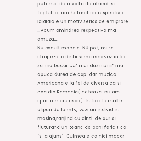
puternic de revolta de atunci, si
faptul ca am hotarat ca respectiva
lalaiala e un motiv serios de emigrare
…Acum amintirea respectiva ma
amuza….
Nu ascult manele. NU pot, mi se
strapezesc dintii si ma enervez in loc
sa ma bucur ca” mor dusmanii” ma
apuca durea de cap, dar muzica
Americana e la fel de diversa ca si
cea din Romania( noteaza, nu am
spus romaneasca). In foarte multe
clipuri de la mtv, vezi un individ in
masina,ranjind cu dintii de aur si
fluturand un teanc de bani fericit ca
“s-a ajuns”. Culmea e ca nici macar