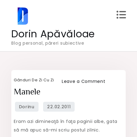
Skip
to
content
Dorin Apăvăloae
Blog personal, păreri subiective
Gânduri De Zi Cu Zi
on
Leave a Comment
Manele
Manele
Eram azi dimineaţă în faţa paginii albe, gata
să mă apuc să-mi scriu postul zilnic.