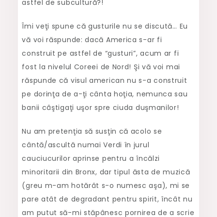
astfel de subcultură?!
Îmi veţi spune că gusturile nu se discută… Eu
vă voi răspunde: dacă America s-ar fi
construit pe astfel de “gusturi”, acum ar fi
fost la nivelul Coreei de Nord! Şi vă voi mai
răspunde că visul american nu s-a construit
pe dorinţa de a-ţi cânta hoţia, nemunca sau
banii câştigaţi uşor spre ciuda duşmanilor!
Nu am pretenţia să susţin că acolo se
cântă/ascultă numai Verdi în jurul
cauciucurilor aprinse pentru a încălzi
minoritarii din Bronx, dar tipul ăsta de muzică
(greu m-am hotărât s-o numesc aşa), mi se
pare atât de degradant pentru spirit, încât nu
am putut să-mi stăpânesc pornirea de a scrie