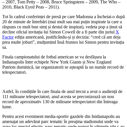
– 2007, Tom Petty – 2008, Bruce Springsteen – 2009, The Who –
2010, Black Eyed Peas – 2011).
Tot în cadrul conferinței de presă pe care Madonna a încheiat-o după
20 de minute de întrebări (mai mult sau mai puțin inspirate la care a
răspuns cu mult bun simț și destul de inspirat), vedeta pop a ținut să
decline oficial invitația lui Simon Cowell de a fi parte din juriul
X
Factor
ediția americană, justificându-și și decizia: “cred că am deja
prea multe joburi”, mulțumind însă frumos lui Simon pentru invitația
sa.
Finala campionatului de fotbal american se va desfășura la
Indianapolis între echipele New York Giants și New England
Patriots duminică, iar organizatorii se așteaptă la un număr record de
telespectatori.
Astfel, în condițiile în care finala de anul trecut a avut o audiență de
111 milioane telespectatori, anul acesta se preconizează un nou
record de aproximativ 130 de milioane telespectatori din întreaga
lume.
Pentru acest eveniment media-sportiv gazdele din Inidianapolis au
amenajat un adevărat parc tematic în preajma stadionului unde va
avea loc meciul efectiv, parc tematic unde numai în ultimele zile s-au