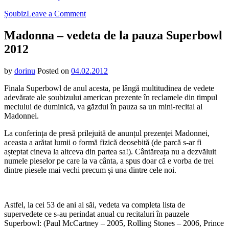
on
Șoubiz
Leave a Comment
Madonna
–
Madonna – vedeta de la pauza Superbowl
vedeta
2012
de
la
pauza
by
dorinu
Posted on
04.02.2012
Superbowl
2012
Finala Superbowl de anul acesta, pe lângă multitudinea de vedete
adevărate ale șoubizului american prezente în reclamele din timpul
meciului de duminică, va găzdui în pauza sa un mini-recital al
Madonnei.
La conferința de presă prilejuită de anunțul prezenței Madonnei,
aceasta a arătat lumii o formă fizică deosebită (de parcă s-ar fi
așteptat cineva la altceva din partea sa!). Cântăreața nu a dezvăluit
numele pieselor pe care la va cânta, a spus doar că e vorba de trei
dintre piesele mai vechi precum și una dintre cele noi.
Astfel, la cei 53 de ani ai săi, vedeta va completa lista de
supervedete ce s-au perindat anual cu recitaluri în pauzele
Superbowl: (Paul McCartney – 2005, Rolling Stones – 2006, Prince