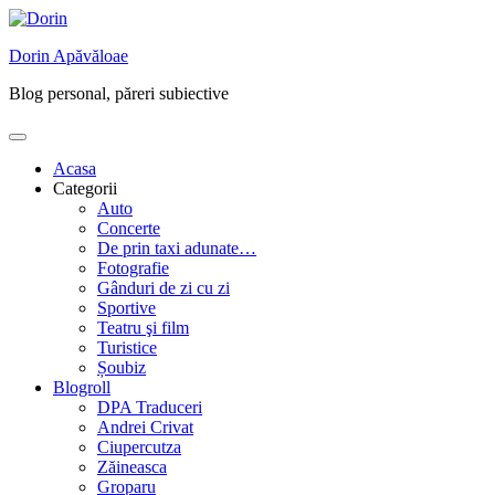
Skip
to
Dorin Apăvăloae
content
Blog personal, păreri subiective
Acasa
Categorii
Auto
Concerte
De prin taxi adunate…
Fotografie
Gânduri de zi cu zi
Sportive
Teatru şi film
Turistice
Șoubiz
Blogroll
DPA Traduceri
Andrei Crivat
Ciupercutza
Zăineasca
Groparu