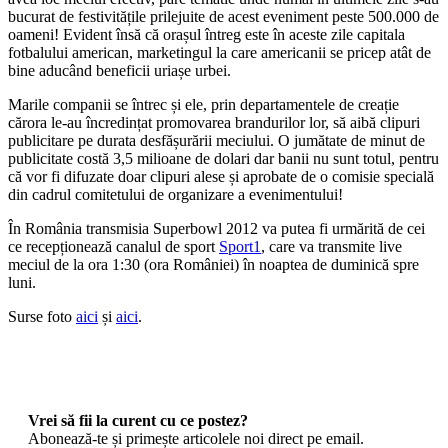
bucurat de festivitățile prilejuite de acest eveniment peste 500.000 de
oameni! Evident însă că orașul întreg este în aceste zile capitala
fotbalului american, marketingul la care americanii se pricep atât de
bine aducând beneficii uriașe urbei.
Marile companii se întrec și ele, prin departamentele de creație
cărora le-au încredințat promovarea brandurilor lor, să aibă clipuri
publicitare pe durata desfășurării meciului. O jumătate de minut de
publicitate costă 3,5 milioane de dolari dar banii nu sunt totul, pentru
că vor fi difuzate doar clipuri alese și aprobate de o comisie specială
din cadrul comitetului de organizare a evenimentului!
În România transmisia Superbowl 2012 va putea fi urmărită de cei
ce recepționează canalul de sport
Sport1
, care va transmite live
meciul de la ora 1:30 (ora României) în noaptea de duminică spre
luni.
Surse foto
aici
și
aici
.
Vrei să fii la curent cu ce postez?
Abonează-te și primește articolele noi direct pe email.