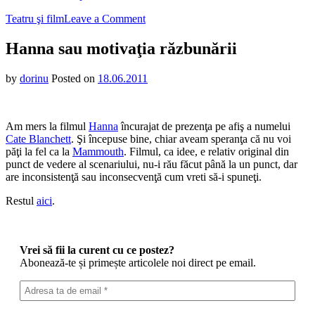
on
Teatru şi film
Leave a Comment
Hanna
sau
Hanna sau motivaţia răzbunării
motivaţia
răzbunării
by
dorinu
Posted on
18.06.2011
Am mers la filmul
Hanna
încurajat de prezenţa pe afiş a numelui
Cate Blanchett
. Şi începuse bine, chiar aveam speranţa că nu voi
păţi la fel ca la
Mammouth
. Filmul, ca idee, e relativ original din
punct de vedere al scenariului, nu-i rău făcut până la un punct, dar
are inconsistenţă sau inconsecvenţă cum vreti să-i spuneţi.
Restul
aici
.
Vrei să fii la curent cu ce postez?
Abonează-te și primește articolele noi direct pe email.