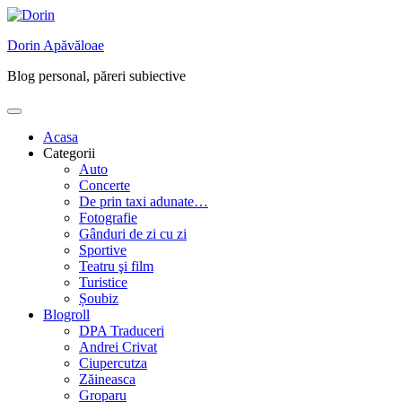
Skip
to
Dorin Apăvăloae
content
Blog personal, păreri subiective
Acasa
Categorii
Auto
Concerte
De prin taxi adunate…
Fotografie
Gânduri de zi cu zi
Sportive
Teatru şi film
Turistice
Șoubiz
Blogroll
DPA Traduceri
Andrei Crivat
Ciupercutza
Zăineasca
Groparu