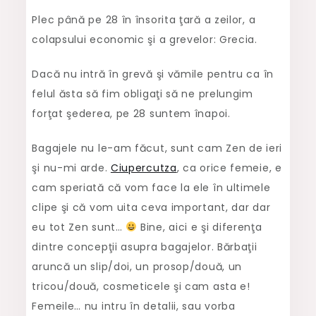
Franţa…!
Plec până pe 28 în însorita ţară a zeilor, a
colapsului economic şi a grevelor: Grecia.
Dacă nu intră în grevă şi vămile pentru ca în
felul ăsta să fim obligaţi să ne prelungim
forţat şederea, pe 28 suntem înapoi.
Bagajele nu le-am făcut, sunt cam Zen de ieri
şi nu-mi arde.
Ciupercutza
, ca orice femeie, e
cam speriată că vom face la ele în ultimele
clipe şi că vom uita ceva important, dar dar
eu tot Zen sunt…
Bine, aici e şi diferenţa
dintre concepţii asupra bagajelor. Bărbaţii
aruncă un slip/doi, un prosop/două, un
tricou/două, cosmeticele şi cam asta e!
Femeile… nu intru în detalii, sau vorba