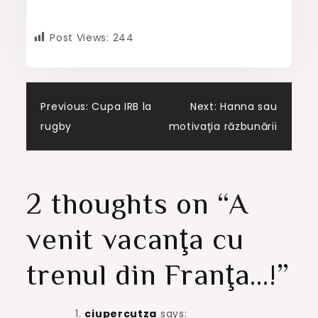
Post Views:
244
Post
Previous:
Cupa IRB la
Next:
Hanna sau
rugby
motivaţia răzbunării
navigation
2 thoughts on “
A
venit vacanţa cu
trenul din Franţa…!
”
ciupercutza
says: