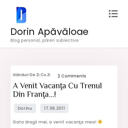
Skip
to
content
Dorin Apăvăloae
Blog personal, păreri subiective
Gânduri De Zi Cu Zi
on
2 Comments
A
A Venit Vacanţa Cu Trenul
venit
Din Franţa…!
vacanţa
cu
trenul
Gata dragii mei, a venit vacanţa mea!
din