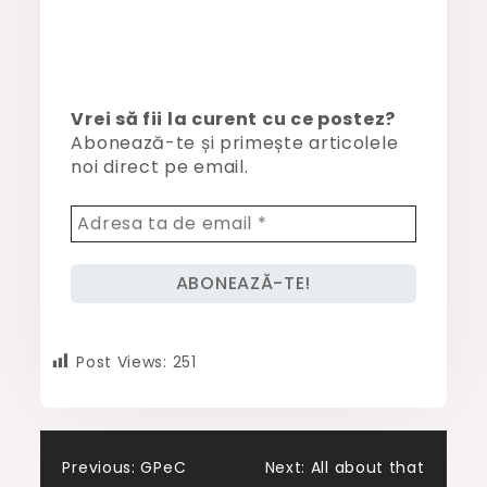
Vrei să fii la curent cu ce postez?
Abonează-te și primește articolele
noi direct pe email.
Post Views:
251
Post
Previous:
GPeC
Next:
All about that