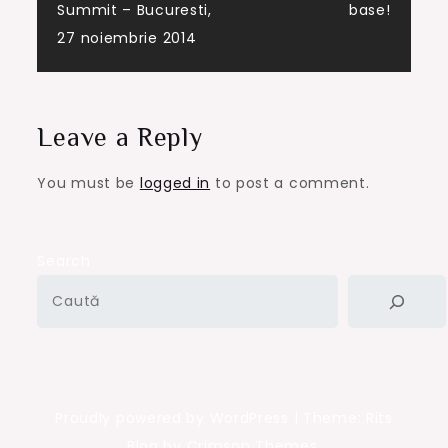
Summit – Bucuresti,
base!
navigation
27 noiembrie 2014
Leave a Reply
You must be
logged in
to post a comment.
Search
Proudly powered by WordPress
|
Theme: Rits
Blog by Crimson Themes.