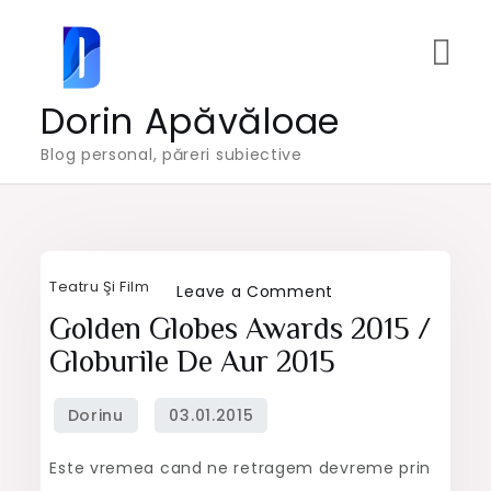
Skip
to
content
Dorin Apăvăloae
Blog personal, păreri subiective
Teatru Şi Film
on
Leave a Comment
Golden
Golden Globes Awards 2015 /
Globes
Globurile De Aur 2015
Awards
2015
/
Este vremea cand ne retragem devreme prin
Globurile