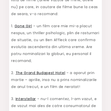
lista de filme (unele vazute de mine, altele
nu) pe care, in cautare de filme bune la ceas
de seara, v-o recomand:
1.
Gone Girl
– un film care mie mi-a placut
nespus, un thriller psihologic, plin de rasturnari
de situatie, cu un Ben Affleck care confirma
evolutia ascendenta din ultima vreme. Are
patru nominalizari la globuri, eu personal il
recomand;
2.
The Grand Budapest Hotel
– a aparut prin
martie – aprilie, insa nu a prins nominalizarile
de anul trecut, e un film de neratat!
3.
Interstellar
– nu-l comentez, l-am vazut, e
de vazut mai ales de catre consumatorul de