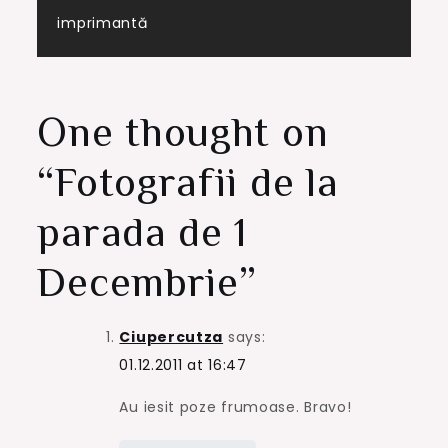
Post
imprimantă
navigation
One thought on
“
Fotografii de la
parada de 1
Decembrie
”
Ciupercutza
says:
01.12.2011 at 16:47
Au iesit poze frumoase. Bravo!