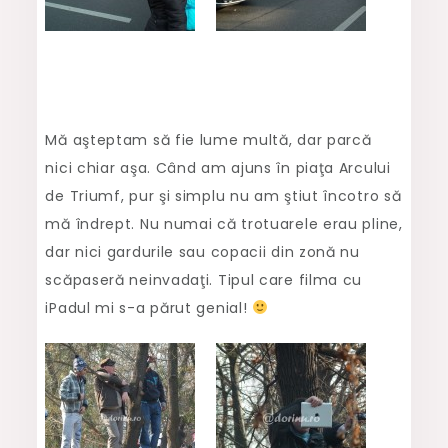
Mă aşteptam să fie lume multă, dar parcă
nici chiar aşa. Când am ajuns în piaţa Arcului
de Triumf, pur şi simplu nu am ştiut încotro să
mă îndrept. Nu numai că trotuarele erau pline,
dar nici gardurile sau copacii din zonă nu
scăpaseră neinvadaţi. Tipul care filma cu
iPadul mi s-a părut genial!