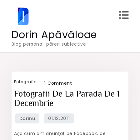
Skip
to
content
Dorin Apăvăloae
Blog personal, păreri subiective
Fotografie
on
1 Comment
Fotografii
Fotografii De La Parada De 1
de
Decembrie
la
parada
de
Aşa cum am anunţat pe Facebook, de
1