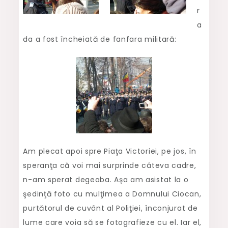
r
a
da a fost încheiată de fanfara militară:
Am plecat apoi spre Piaţa Victoriei, pe jos, în
speranţa că voi mai surprinde câteva cadre,
n-am sperat degeaba. Aşa am asistat la o
şedinţă foto cu mulţimea a Domnului Ciocan,
purtătorul de cuvânt al Poliţiei, înconjurat de
lume care voia să se fotografieze cu el. Iar el,