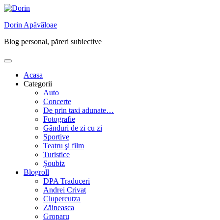
Skip
to
Dorin Apăvăloae
content
Blog personal, păreri subiective
Acasa
Categorii
Auto
Concerte
De prin taxi adunate…
Fotografie
Gânduri de zi cu zi
Sportive
Teatru şi film
Turistice
Șoubiz
Blogroll
DPA Traduceri
Andrei Crivat
Ciupercutza
Zăineasca
Groparu