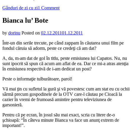
on
Gânduri de zi cu zi
1 Comment
Bianca
lu’
Bianca lu’ Bote
Bote
by
dorinu
Posted on
02.12.2011
01.12.2011
Într-un din serile trecute, pe când zappam în căutarea unui film pe
fondul căruia să adorm, peste ce credeţi că am dat?
A, da, m-am dat de gol în titlu, peste emisiunea lui Capatos. Nu, nu
sunt ipocrit să spun că acum am aflat de ea. Dar ce mi-a atras atenţia
în emisiunea respectivă de i-am dedicat un post?
Peste o informaţie tulburătoare, parol!
Vă mai ţin cu sufletul la gură şi vă povestesc cum am stat eu cu ochii
sârmă precum gospodinele de la OTV care-l căutau pe Cioacă la
cazier în vremi de frumoasă amintire pentru televiziunea de
garsonieră.
Pentru că pe ecran, în josul său mai exact, scria cu litere de-o
şchioapă: “În câteva minute Bianca va face un anunţ extrem de
important!”.