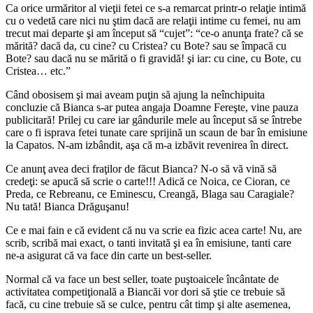
Ca orice urmăritor al vieţii fetei ce s-a remarcat printr-o relaţie intimă
cu o vedetă care nici nu ştim dacă are relaţii intime cu femei, nu am
trecut mai departe şi am început să “cujet”: “ce-o anunţa frate? că se
mărită? dacă da, cu cine? cu Cristea? cu Bote? sau se împacă cu
Bote? sau dacă nu se mărită o fi gravidă! şi iar: cu cine, cu Bote, cu
Cristea… etc.”
Când obosisem şi mai aveam puţin să ajung la neînchipuita
concluzie că Bianca s-ar putea angaja Doamne Fereşte, vine pauza
publicitară! Prilej cu care iar gândurile mele au început să se întrebe
care o fi isprava fetei tunate care sprijină un scaun de bar în emisiune
la Capatos. N-am izbândit, aşa că m-a izbăvit revenirea în direct.
Ce anunţ avea deci fraţilor de făcut Bianca? N-o să vă vină să
credeţi: se apucă să scrie o carte!!! Adică ce Noica, ce Cioran, ce
Preda, ce Rebreanu, ce Eminescu, Creangă, Blaga sau Caragiale?
Nu tată! Bianca Drăguşanu!
Ce e mai fain e că evident că nu va scrie ea fizic acea carte! Nu, are
scrib, scribă mai exact, o tanti invitată şi ea în emisiune, tanti care
ne-a asigurat că va face din carte un best-seller.
Normal că va face un best seller, toate puştoaicele încântate de
activitatea competiţională a Biancăi vor dori să ştie ce trebuie să
facă, cu cine trebuie să se culce, pentru cât timp şi alte asemenea,