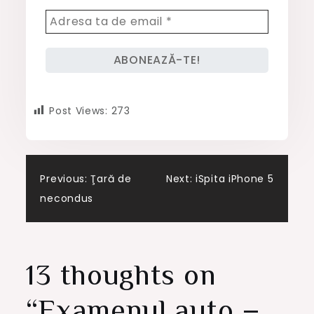
Post Views:
273
Post
Previous:
Ţară de
Next:
iSpita iPhone 5
necondus
navigation
13 thoughts on
“
Examenul auto –