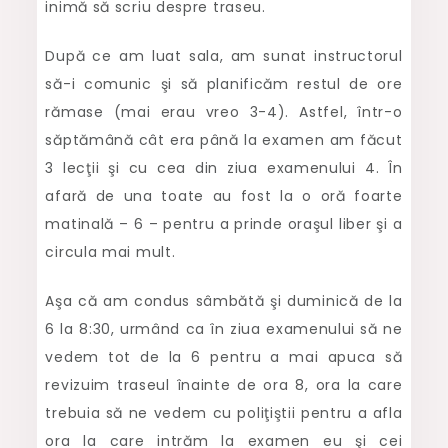
inimă să scriu despre traseu.
traseul
După ce am luat sala, am sunat instructorul
să-i comunic şi să planificăm restul de ore
rămase (mai erau vreo 3-4). Astfel, într-o
săptămână cât era până la examen am făcut
3 lecţii şi cu cea din ziua examenului 4. În
afară de una toate au fost la o oră foarte
matinală – 6 – pentru a prinde oraşul liber şi a
circula mai mult.
Aşa că am condus sâmbătă şi duminică de la
6 la 8:30, urmând ca în ziua examenului să ne
vedem tot de la 6 pentru a mai apuca să
revizuim traseul înainte de ora 8, ora la care
trebuia să ne vedem cu poliţiştii pentru a afla
ora la care intrăm la examen eu şi cei