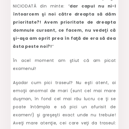
NICIODATĂ din minte: “
dar capul nu ni-l
întoarcem şi noi către dreapta să dăm
prioritate?! Avem prioritate de dreapta
domnule cursant, ce facem, nu vedeţi că
şi-aşa am oprit prea în faţă de era să dea
ăsta peste noi?!
“
În acel moment am ştiut că am picat
examenul!
Aşadar cum pici traseul? Nu eşti atent, ai
emoţii anormal de mari (sunt cel mai mare
duşman, în fond cel mai rău lucru ce ţi se
poate întâmpla e să pici un afurisit de
examen!) şi greşeşti exact unde nu trebuie!
Aveţi mare atenţie, cei care veţi da traseul: