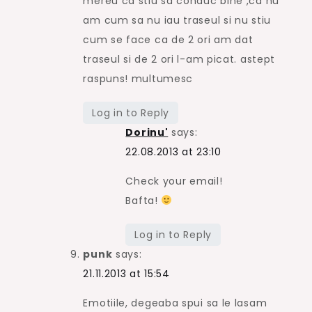
mereu ca stiu sa conduc bine ,ca nu
am cum sa nu iau traseul si nu stiu
cum se face ca de 2 ori am dat
traseul si de 2 ori l-am picat. astept
raspuns! multumesc
Log in to Reply
Dorinu'
says:
22.08.2013 at 23:10
Check your email!
Bafta!
Log in to Reply
punk
says:
21.11.2013 at 15:54
Emotiile, degeaba spui sa le lasam