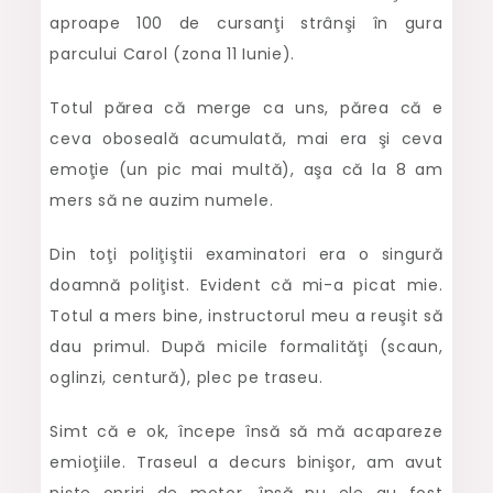
aproape 100 de cursanţi strânşi în gura
parcului Carol (zona 11 Iunie).
Totul părea că merge ca uns, părea că e
ceva oboseală acumulată, mai era şi ceva
emoţie (un pic mai multă), aşa că la 8 am
mers să ne auzim numele.
Din toţi poliţiştii examinatori era o singură
doamnă poliţist. Evident că mi-a picat mie.
Totul a mers bine, instructorul meu a reuşit să
dau primul. După micile formalităţi (scaun,
oglinzi, centură), plec pe traseu.
Simt că e ok, începe însă să mă acapareze
emioţiile. Traseul a decurs binişor, am avut