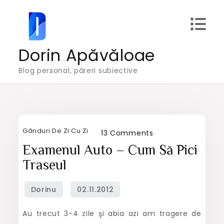
Skip
to
content
Dorin Apăvăloae
Blog personal, păreri subiective
Gânduri De Zi Cu Zi
on
13 Comments
Examenul
Examenul Auto – Cum Să Pici
auto
Traseul
–
cum
să
Au trecut 3-4 zile şi abia azi am tragere de
pici