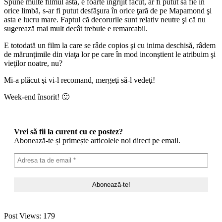
Spune multe filmul ăsta, e foarte îngrijit făcut, ar fi putut să fie în
orice limbă, s-ar fi putut desfăşura în orice ţară de pe Mapamond şi
asta e lucru mare. Faptul că decorurile sunt relativ neutre şi că nu
sugerează mai mult decât trebuie e remarcabil.
E totodată un film la care se râde copios şi cu inima deschisă, râdem
de mărunţimile din viaţa lor pe care în mod inconştient le atribuim şi
vieţilor noatre, nu?
Mi-a plăcut şi vi-l recomand, mergeţi să-l vedeţi!
Week-end însorit! 🙂
Vrei să fii la curent cu ce postez?
Abonează-te și primește articolele noi direct pe email.
Post Views:
179