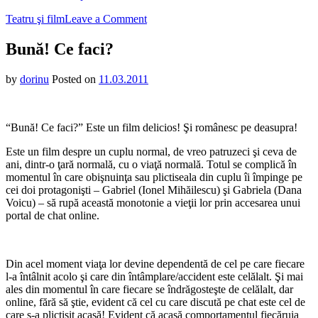
on
Teatru şi film
Leave a Comment
Bună!
Ce
Bună! Ce faci?
faci?
by
dorinu
Posted on
11.03.2011
“Bună! Ce faci?” Este un film delicios! Şi românesc pe deasupra!
Este un film despre un cuplu normal, de vreo patruzeci şi ceva de
ani, dintr-o ţară normală, cu o viaţă normală. Totul se complică în
momentul în care obişnuinţa sau plictiseala din cuplu îi împinge pe
cei doi protagonişti – Gabriel (Ionel Mihăilescu) şi Gabriela (Dana
Voicu) – să rupă această monotonie a vieţii lor prin accesarea unui
portal de chat online.
Din acel moment viaţa lor devine dependentă de cel pe care fiecare
l-a întâlnit acolo şi care din întâmplare/accident este celălalt. Şi mai
ales din momentul în care fiecare se îndrăgosteşte de celălalt, dar
online, fără să ştie, evident că cel cu care discută pe chat este cel de
care s-a plictisit acasă! Evident că acasă comportamentul fiecăruia