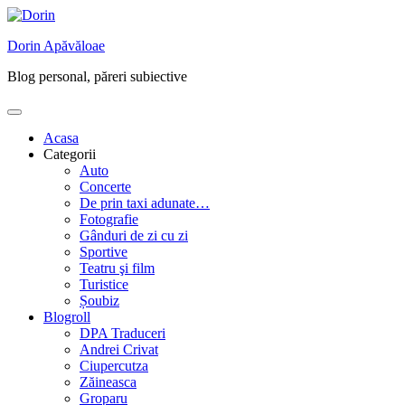
Skip
to
Dorin Apăvăloae
content
Blog personal, păreri subiective
Acasa
Categorii
Auto
Concerte
De prin taxi adunate…
Fotografie
Gânduri de zi cu zi
Sportive
Teatru şi film
Turistice
Șoubiz
Blogroll
DPA Traduceri
Andrei Crivat
Ciupercutza
Zăineasca
Groparu