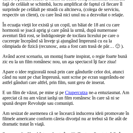
faţă de celălalt se schimbă, lucru amplificat de faptul că fiecare îl
surprinde pe celălalt pe stradă cu altcineva, (colega de serviciu,
respectiv un client), cu care însă nici unul nu a dezvoltat o relaţie.
În ecuaţia vieţii lor există şi un copil, un băiat de 18 ani cu care
hormonii se joacă aprig şi care până la urmă, după numeroase
aventuri fără rost, se îndrăgosteşte de tocilara liceului pe care o
cucereşte începând să înveţe şi ajungând împreună cu ea la
olimpiada de fizică (recunosc, asta a fost cam trasă de păr… 🙂 ).
Având acest scenariu, un montaj foarte inspirat, o regie foarte bună
zic eu la un film românesc nou, un aşa spectacol îţi face ziua!
Apare o idee regizorală nouă prin care gândurile celor doi, atunci
când nu sunt pe chat împreună, sunt scrise pe ecran sugerându-ne
astfel gânduri care altfel, prin film, sunt greu de inserat.
E un film de văzut, pe mine şi pe
Ciupercutza
ne-a entuziasmat. Am
apreciat că nu am văzut iarăşi un film românesc în care să ni se
spună despre Revoluţie sau comunişti.
Am sesizat de asemenea că se încearcă inducerea ideii promovate în
filmele americane conform căreia divorţul nu ar trebui să fie atât de
dramatic tratat în viaţă.