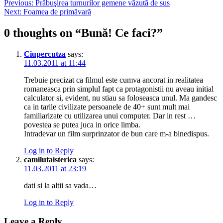
Post
Previous:
Prăbuşirea turnurilor gemene văzută de sus
Next:
Foamea de primăvară
navigation
0 thoughts on “
Bună! Ce faci?
”
Ciupercutza
says:
11.03.2011 at 11:44
Trebuie precizat ca filmul este cumva ancorat in realitatea
romaneasca prin simplul fapt ca protagonistii nu aveau initial
calculator si, evident, nu stiau sa foloseasca unul. Ma gandesc
ca in tarile civilizate persoanele de 40+ sunt mult mai
familiarizate cu utilizarea unui computer. Dar in rest …
povestea se putea juca in orice limba.
Intradevar un film surprinzator de bun care m-a binedispus.
Log in to Reply
camilutaisterica
says:
11.03.2011 at 23:19
dati si la altii sa vada…
Log in to Reply
Leave a Reply