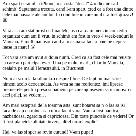
Am spart ecranul la iPhone, ma costa “decat” 4 milioane sa-l
schimb! Saptamana trecuta, cand l-am spart, cred ca a fost una dintre
cele mai nasoale ale anului. In conditiile in care anul n-a fost grozav!
😀
Vara asta am stat prost cu finantele, asa ca n-am mers in concediu
organizat cum am fi vrut, in schimb am fost in vreo 4 week-enduri la
Mamaia. E mult mai usor cand ai masina sa faci o baie pe nepusa
masa in mare! 🙂
Tot vara asta am avut si doua nunti. Cred ca au fost cele mai reusite
la care am participat ever! Una pe malul marii, chiar in Mamaia,
cealalta pe malul Herastraului, in Bucuresti.
Nu mai scriu la koolhunt.ro despre filme. De fapt nu mai scrie
nimeni acolo deocamdata. As vrea sa ma reorientez, imi lipsesc
premierele pentru presa si oamenii pe care ajunsesem sa ii cunosc cu
acel prilej, sa vedem…
Am mari asteptari de la toamna asta, sunt hotarat sa n-o las sa isi
faca de cap cu mine asa cum a facut vara. Vara a fost haotica,
nazbatioasa, zgarcita si capricioasa. Din toate punctele de vedere! Or
fi fost planetele aliniate invers, altfel nu-mi explic!
Hai, va las si sper sa revin curand! V-am pupat!