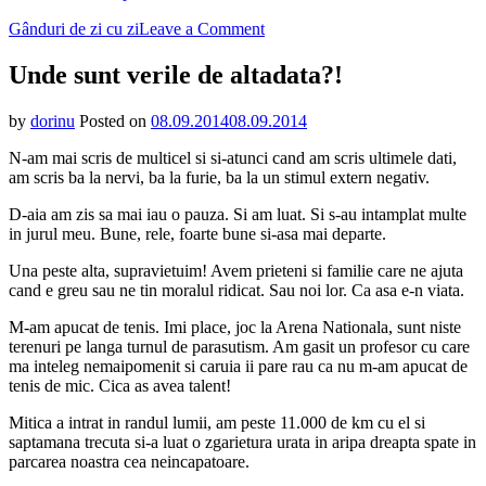
on
Gânduri de zi cu zi
Leave a Comment
Unde
sunt
Unde sunt verile de altadata?!
verile
de
by
dorinu
Posted on
08.09.2014
08.09.2014
altadata?!
N-am mai scris de multicel si si-atunci cand am scris ultimele dati,
am scris ba la nervi, ba la furie, ba la un stimul extern negativ.
D-aia am zis sa mai iau o pauza. Si am luat. Si s-au intamplat multe
in jurul meu. Bune, rele, foarte bune si-asa mai departe.
Una peste alta, supravietuim! Avem prieteni si familie care ne ajuta
cand e greu sau ne tin moralul ridicat. Sau noi lor. Ca asa e-n viata.
M-am apucat de tenis. Imi place, joc la Arena Nationala, sunt niste
terenuri pe langa turnul de parasutism. Am gasit un profesor cu care
ma inteleg nemaipomenit si caruia ii pare rau ca nu m-am apucat de
tenis de mic. Cica as avea talent!
Mitica a intrat in randul lumii, am peste 11.000 de km cu el si
saptamana trecuta si-a luat o zgarietura urata in aripa dreapta spate in
parcarea noastra cea neincapatoare.