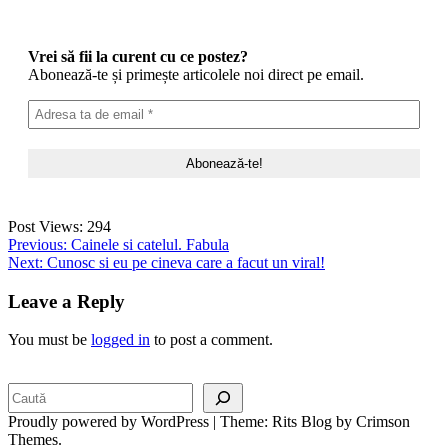
Vrei să fii la curent cu ce postez?
Abonează-te și primește articolele noi direct pe email.
Post Views:
294
Post
Previous:
Cainele si catelul. Fabula
Next:
Cunosc si eu pe cineva care a facut un viral!
navigation
Leave a Reply
You must be
logged in
to post a comment.
Search
Proudly powered by WordPress
|
Theme: Rits Blog by Crimson
Themes.