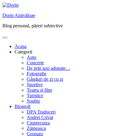
Skip
to
Dorin Apăvăloae
content
Blog personal, păreri subiective
Acasa
Categorii
Auto
Concerte
De prin taxi adunate…
Fotografie
Gânduri de zi cu zi
Sportive
Teatru şi film
Turistice
Șoubiz
Blogroll
DPA Traduceri
Andrei Crivat
Ciupercutza
Zăineasca
Groparu