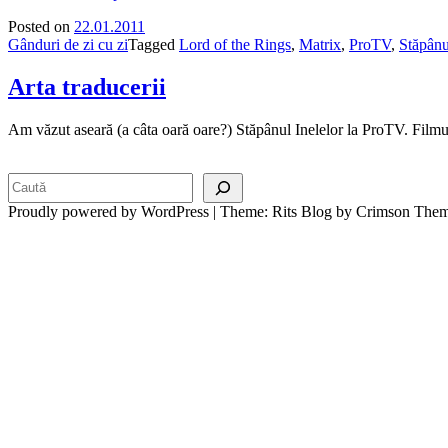
Posted on
22.01.2011
Gânduri de zi cu zi
Tagged
Lord of the Rings
,
Matrix
,
ProTV
,
Stăpânu
Arta traducerii
Am văzut aseară (a câta oară oare?) Stăpânul Inelelor la ProTV. Film
Search
Proudly powered by WordPress
|
Theme: Rits Blog by Crimson Them