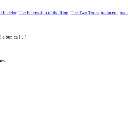
l Inelelor
,
The Fellowship of the Ring
,
The Two Tours
,
traducere
,
trad
ul e bun ca […]
es.