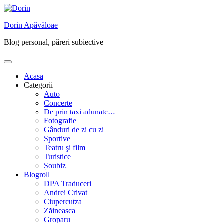
Skip
to
Dorin Apăvăloae
content
Blog personal, păreri subiective
Acasa
Categorii
Auto
Concerte
De prin taxi adunate…
Fotografie
Gânduri de zi cu zi
Sportive
Teatru şi film
Turistice
Șoubiz
Blogroll
DPA Traduceri
Andrei Crivat
Ciupercutza
Zăineasca
Groparu