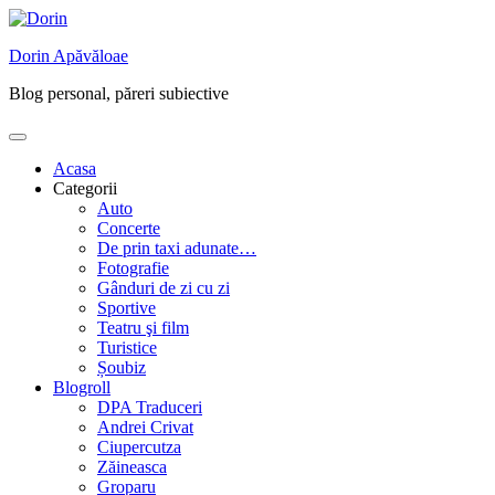
Skip
to
Dorin Apăvăloae
content
Blog personal, păreri subiective
Acasa
Categorii
Auto
Concerte
De prin taxi adunate…
Fotografie
Gânduri de zi cu zi
Sportive
Teatru şi film
Turistice
Șoubiz
Blogroll
DPA Traduceri
Andrei Crivat
Ciupercutza
Zăineasca
Groparu