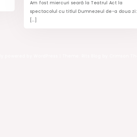
Am fost miercuri seară la Teatrul Act la
spectacolul cu titlul Dumnezeul de-a doua zi:
[…]
ly powered by WordPress
|
Theme: Rits Blog by Crimson T