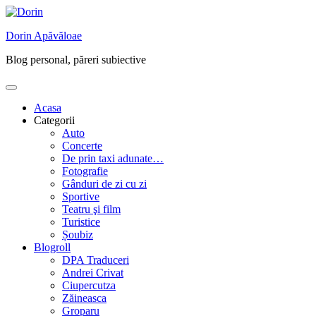
Skip
to
Dorin Apăvăloae
content
Blog personal, păreri subiective
Acasa
Categorii
Auto
Concerte
De prin taxi adunate…
Fotografie
Gânduri de zi cu zi
Sportive
Teatru şi film
Turistice
Șoubiz
Blogroll
DPA Traduceri
Andrei Crivat
Ciupercutza
Zăineasca
Groparu