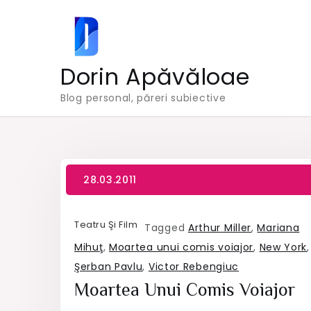
Skip
to
content
Dorin Apăvăloae
Blog personal, păreri subiective
Teatru Şi Film
Tagged
Arthur Miller
,
Mariana
Mihuţ
,
Moartea unui comis voiajor
,
New York
,
Şerban Pavlu
,
Victor Rebengiuc
Moartea Unui Comis Voiajor