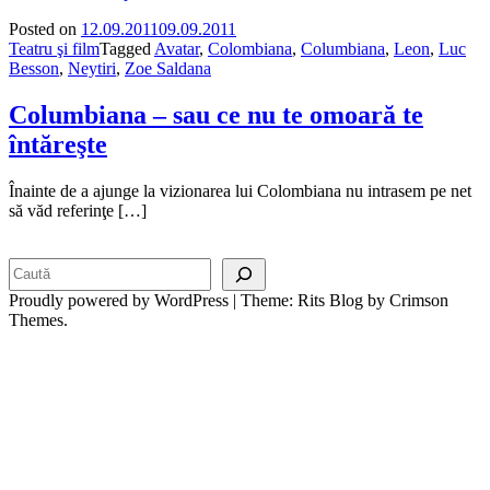
Posted on
12.09.2011
09.09.2011
Teatru şi film
Tagged
Avatar
,
Colombiana
,
Columbiana
,
Leon
,
Luc
Besson
,
Neytiri
,
Zoe Saldana
Columbiana – sau ce nu te omoară te
întăreşte
Înainte de a ajunge la vizionarea lui Colombiana nu intrasem pe net
să văd referinţe […]
Search
Proudly powered by WordPress
|
Theme: Rits Blog by Crimson
Themes.