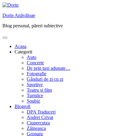
Skip
to
Dorin Apăvăloae
content
Blog personal, păreri subiective
Acasa
Categorii
Auto
Concerte
De prin taxi adunate…
Fotografie
Gânduri de zi cu zi
Sportive
Teatru şi film
Turistice
Șoubiz
Blogroll
DPA Traduceri
Andrei Crivat
Ciupercutza
Zăineasca
Groparu