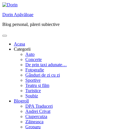
Skip
to
Dorin Apăvăloae
content
Blog personal, păreri subiective
Acasa
Categorii
Auto
Concerte
De prin taxi adunate…
Fotografie
Gânduri de zi cu zi
Sportive
Teatru şi film
Turistice
Șoubiz
Blogroll
DPA Traduceri
Andrei Crivat
Ciupercutza
Zăineasca
Groparu