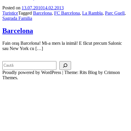
Posted on
13.07.2010
14.02.2013
Turistice
Tagged
Barcelona
,
FC Barcelona
,
La Rambla
,
Parc Guell
,
Sagrada Familia
Barcelona
Fain oraş Barcelona! Mi-a mers la inimă! E făcut precum Salonic
sau New York cu […]
Search
Proudly powered by WordPress
|
Theme: Rits Blog by Crimson
Themes.