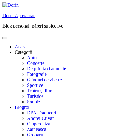
Skip
to
Dorin Apăvăloae
content
Blog personal, păreri subiective
Acasa
Categorii
Auto
Concerte
De prin taxi adunate…
Fotografie
Gânduri de zi cu zi
Sportive
Teatru şi film
Turistice
Șoubiz
Blogroll
DPA Traduceri
Andrei Crivat
Ciupercutza
Zăineasca
Groparu