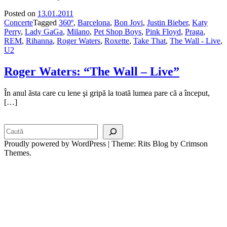
Posted on
13.01.2011
Concerte
Tagged
360º
,
Barcelona
,
Bon Jovi
,
Justin Bieber
,
Katy
Perry
,
Lady GaGa
,
Milano
,
Pet Shop Boys
,
Pink Floyd
,
Praga
,
REM
,
Rihanna
,
Roger Waters
,
Roxette
,
Take That
,
The Wall - Live
,
U2
Roger Waters: “The Wall – Live”
În anul ăsta care cu lene şi gripă la toată lumea pare că a început,
[…]
Search
Proudly powered by WordPress
|
Theme: Rits Blog by Crimson
Themes.