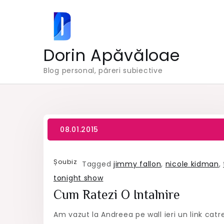
Skip
to
content
Dorin Apăvăloae
Blog personal, păreri subiective
Șoubiz
Tagged
jimmy fallon
,
nicole kidman
,
tonight show
Cum Ratezi O Intalnire
Am vazut la Andreea pe wall ieri un link catr