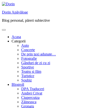
Skip
to
Dorin Apăvăloae
content
Blog personal, păreri subiective
Acasa
Categorii
Auto
Concerte
De prin taxi adunate…
Fotografie
Gânduri de zi cu zi
Sportive
Teatru şi film
Turistice
Șoubiz
Blogroll
DPA Traduceri
Andrei Crivat
Ciupercutza
Zăineasca
Groparu