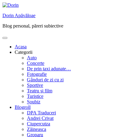
Skip
to
Dorin Apăvăloae
content
Blog personal, păreri subiective
Acasa
Categorii
Auto
Concerte
De prin taxi adunate…
Fotografie
Gânduri de zi cu zi
Sportive
Teatru şi film
Turistice
Șoubiz
Blogroll
DPA Traduceri
Andrei Crivat
Ciupercutza
Zăineasca
Groparu