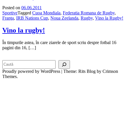
Posted on
06.06.2011
Sportive
Tagged
Cuoa Mondiala
,
Federatia Romana de Rugby
,
Franţa
,
IRB Nations Cup
,
Noua Zeelanda
,
Rugby
,
Vino la Rugby!
Vino la rugby!
În timpurile astea, în care ziarele de sport scriu despre fotbal 16
pagini din 16, […]
Search
Proudly powered by WordPress
|
Theme: Rits Blog by Crimson
Themes.