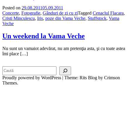
Posted on
29.08.2011
05.09.2011
Concerte
,
Fotografie
,
Gânduri de zi cu zi
Tagged
Cenaclul Flacara
,
Cristi Minculescu
,
Iris
,
poze din Vama Veche
,
Stuffstock
,
Vama
Veche
Un weekend la Vama Veche
Nu sunt un vamaiot adevărat, nu am pretenţia asta, şi cu toate astea
îmi place […]
Search
Proudly powered by WordPress
|
Theme: Rits Blog by Crimson
Themes.