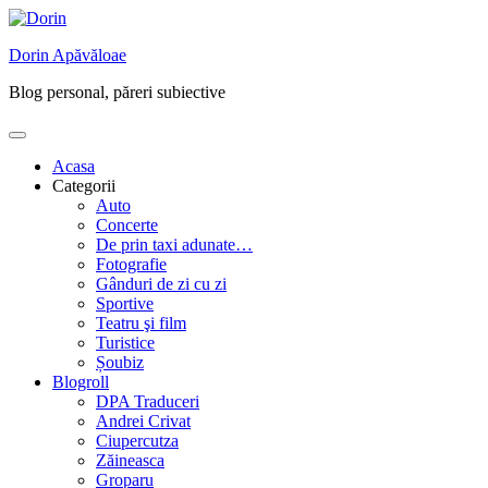
Skip
to
Dorin Apăvăloae
content
Blog personal, păreri subiective
Acasa
Categorii
Auto
Concerte
De prin taxi adunate…
Fotografie
Gânduri de zi cu zi
Sportive
Teatru şi film
Turistice
Șoubiz
Blogroll
DPA Traduceri
Andrei Crivat
Ciupercutza
Zăineasca
Groparu