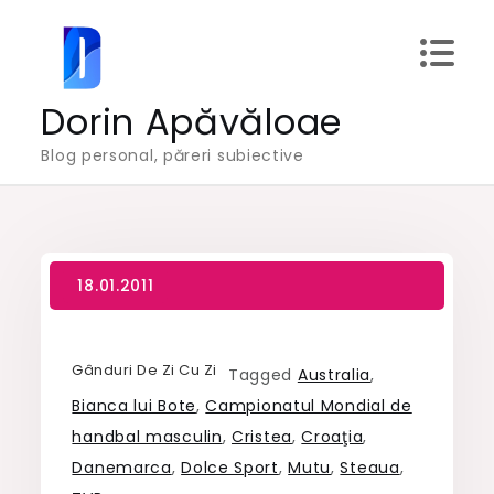
Skip
to
content
Dorin Apăvăloae
Blog personal, păreri subiective
Gânduri De Zi Cu Zi
Tagged
Australia
,
Bianca lui Bote
,
Campionatul Mondial de
handbal masculin
,
Cristea
,
Croaţia
,
Danemarca
,
Dolce Sport
,
Mutu
,
Steaua
,