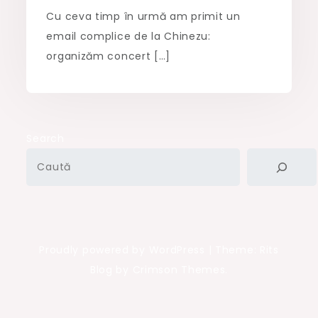
Cu ceva timp în urmă am primit un
email complice de la Chinezu:
organizăm concert […]
Search
Proudly powered by WordPress
|
Theme: Rits
Blog by Crimson Themes.