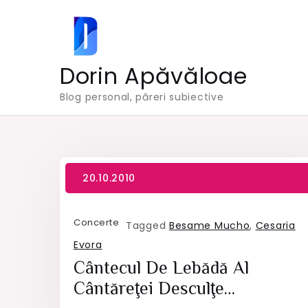
Skip
to
content
Dorin Apăvăloae
Blog personal, păreri subiective
Concerte
Tagged
Besame Mucho
,
Cesaria
Evora
Cântecul De Lebădă Al
Cântăreţei Desculţe…