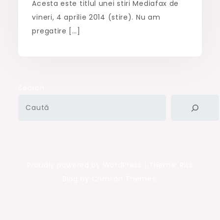
Acesta este titlul unei stiri Mediafax de
vineri, 4 aprilie 2014 (stire). Nu am
pregatire […]
Search
Proudly powered by WordPress
|
Theme: Rits
Blog by Crimson Themes.