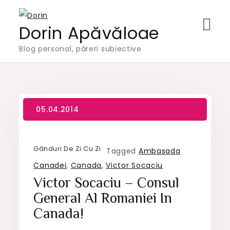
Skip
to
Dorin Apăvăloae
content
Blog personal, păreri subiective
Gânduri De Zi Cu Zi
Tagged
Ambasada
Canadei
,
Canada
,
Victor Socaciu
Victor Socaciu – Consul
General Al Romaniei In
Canada!