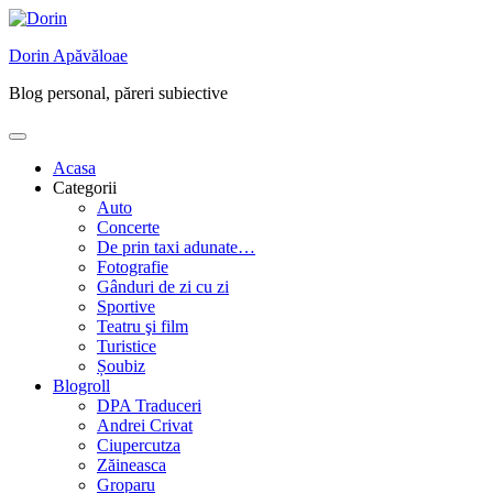
Skip
to
Dorin Apăvăloae
content
Blog personal, păreri subiective
Acasa
Categorii
Auto
Concerte
De prin taxi adunate…
Fotografie
Gânduri de zi cu zi
Sportive
Teatru şi film
Turistice
Șoubiz
Blogroll
DPA Traduceri
Andrei Crivat
Ciupercutza
Zăineasca
Groparu