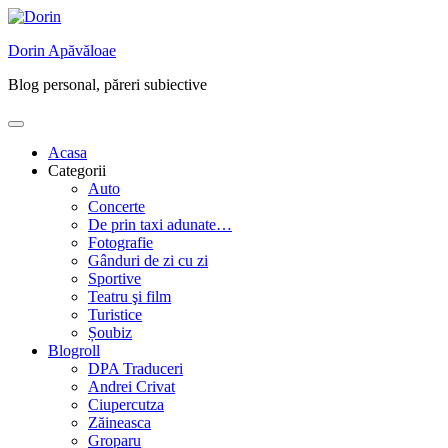
Skip
to
Dorin Apăvăloae
content
Blog personal, păreri subiective
Acasa
Categorii
Auto
Concerte
De prin taxi adunate…
Fotografie
Gânduri de zi cu zi
Sportive
Teatru şi film
Turistice
Șoubiz
Blogroll
DPA Traduceri
Andrei Crivat
Ciupercutza
Zăineasca
Groparu