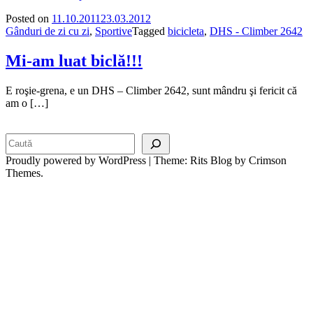
Posted on
11.10.2011
23.03.2012
Gânduri de zi cu zi
,
Sportive
Tagged
bicicleta
,
DHS - Climber 2642
Mi-am luat biclă!!!
E roşie-grena, e un DHS – Climber 2642, sunt mândru şi fericit că
am o […]
Search
Proudly powered by WordPress
|
Theme: Rits Blog by Crimson
Themes.