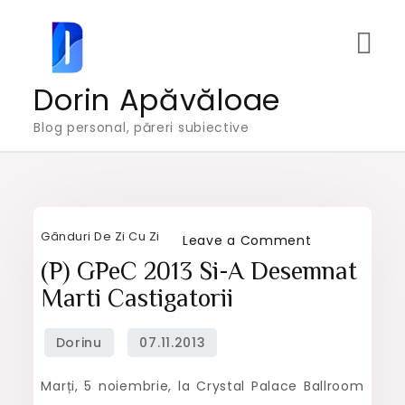
Skip
to
content
Dorin Apăvăloae
Blog personal, păreri subiective
Gânduri De Zi Cu Zi
on
Leave a Comment
(P)
(P) GPeC 2013 Si-A Desemnat
GPeC
Marti Castigatorii
2013
si-
a
Marți, 5 noiembrie, la Crystal Palace Ballroom
desemnat