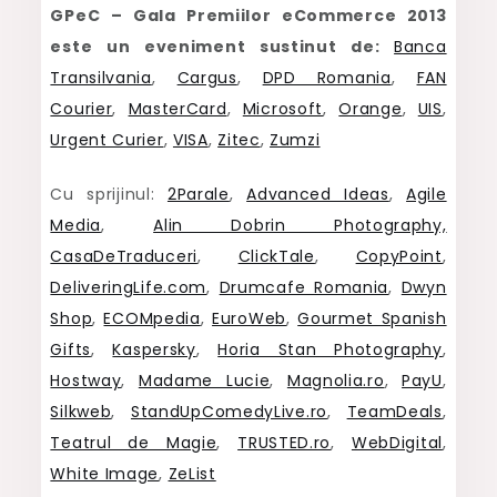
GPeC – Gala Premiilor eCommerce 2013
este un eveniment sustinut de:
Banca
Transilvania
,
Cargus
,
DPD Romania
,
FAN
Courier
,
MasterCard
,
Microsoft
,
Orange
,
UIS
,
Urgent Curier
,
VISA
,
Zitec
,
Zumzi
Cu sprijinul:
2Parale
,
Advanced Ideas
,
Agile
Media
,
Alin Dobrin Photography,
CasaDeTraduceri
,
ClickTale
,
CopyPoint
,
DeliveringLife.com
,
Drumcafe Romania
,
Dwyn
Shop
,
ECOMpedia
,
EuroWeb
,
Gourmet Spanish
Gifts
,
Kaspersky
,
Horia Stan Photography
,
Hostway
,
Madame Lucie
,
Magnolia.ro
,
PayU
,
Silkweb
,
StandUpComedyLive.ro
,
TeamDeals
,
Teatrul de Magie
,
TRUSTED.ro
,
WebDigital
,
White Image
,
ZeList