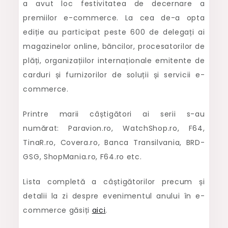
a avut loc festivitatea de decernare a
marti
premiilor e-commerce. La cea de-a opta
castigatorii
ediție au participat peste 600 de delegați ai
magazinelor online, băncilor, procesatorilor de
plăți, organizațiilor internaționale emitente de
carduri și furnizorilor de soluții și servicii e-
commerce.
Printre marii câștigători ai serii s-au
numărat: Paravion.ro, WatchShop.ro, F64,
TinaR.ro, Covera.ro, Banca Transilvania, BRD-
GSG, ShopMania.ro, F64.ro etc.
Lista completă a câștigătorilor precum și
detalii la zi despre evenimentul anului în e-
commerce găsiți
aici
.