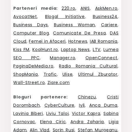
Parteneri media:
220.ro
,
ANIS
,
AskMen.ro
,
AvocatNet
,
Blogal Initiative
,
Business24
,
Business Days
,
Business Woman
,
Cariere
,
Computer Blog
,
Comunicate De Presa
,
DAS
Cloud
,
Femei in Afaceri
,
Hotnews
,
IAB Romania
,
Kiss FM
,
KoolHunt.ro
,
Laptop News
,
LTV
,
Lumea
SEO PPC
,
Manager.ro
,
OpenConnect
,
PaginaDeMedia.ro
,
Radio Romania Cultural
,
ShopMania
,
Trafic
,
Ulise
,
Ultimul Zburator
,
Wall-Street.ro
,
Ziare.com
Bloguri partenere:
Chinezu
,
Cristi
Dorombach
,
CyberCulture
,
Iyli
,
Anca Duma
,
Lavinia Biberi
,
Liviu Taloi
,
Victor Kapra
,
Sabina
Cornovac
,
Elena Ciric
,
Andra Zaharia
,
Ligia
Adam
,
Alin Vlad
,
Sorin Rusi
,
Stefan Murgeanu
,