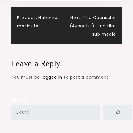
Post
Previous:
Habemus
Next:
The Counselor
masinuta!
(Avocatul) – un film
navigation
sub medie
Leave a Reply
You must be
logged in
to post a comment.
Search