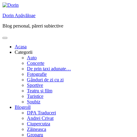
Skip
to
Dorin Apăvăloae
content
Blog personal, păreri subiective
Acasa
Categorii
Auto
Concerte
De prin taxi adunate…
Fotografie
Gânduri de zi cu zi
Sportive
Teatru şi film
Turistice
Șoubiz
Blogroll
DPA Traduceri
Andrei Crivat
Ciupercutza
Zăineasca
Groparu