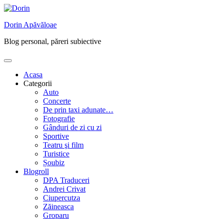
Skip
to
Dorin Apăvăloae
content
Blog personal, păreri subiective
Acasa
Categorii
Auto
Concerte
De prin taxi adunate…
Fotografie
Gânduri de zi cu zi
Sportive
Teatru şi film
Turistice
Șoubiz
Blogroll
DPA Traduceri
Andrei Crivat
Ciupercutza
Zăineasca
Groparu