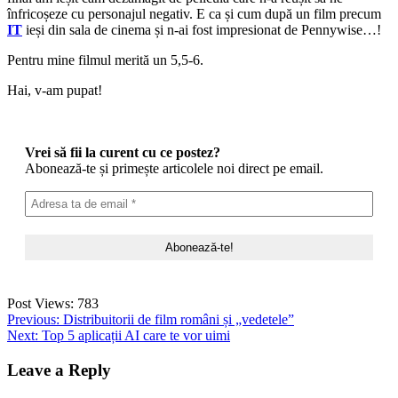
înfricoșeze cu personajul negativ. E ca și cum după un film precum
IT
ieși din sala de cinema și n-ai fost impresionat de Pennywise…!
Pentru mine filmul merită un 5,5-6.
Hai, v-am pupat!
Vrei să fii la curent cu ce postez?
Abonează-te și primește articolele noi direct pe email.
Post Views:
783
Post
Previous:
Distribuitorii de film români și „vedetele”
Next:
Top 5 aplicații AI care te vor uimi
navigation
Leave a Reply