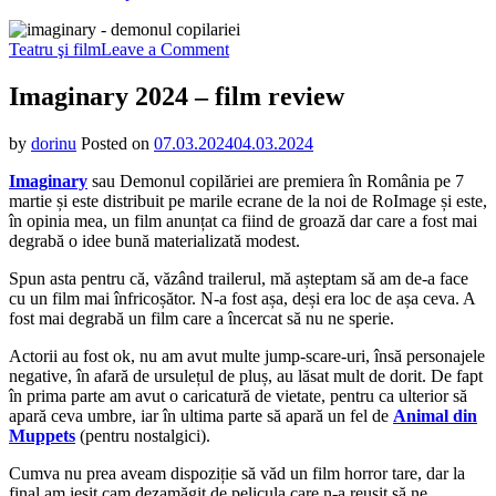
on
Teatru şi film
Leave a Comment
Imaginary
2024
Imaginary 2024 – film review
–
film
by
dorinu
Posted on
07.03.2024
04.03.2024
review
Imaginary
sau Demonul copilăriei are premiera în România pe 7
martie și este distribuit pe marile ecrane de la noi de RoImage și este,
în opinia mea, un film anunțat ca fiind de groază dar care a fost mai
degrabă o idee bună materializată modest.
Spun asta pentru că, văzând trailerul, mă așteptam să am de-a face
cu un film mai înfricoșător. N-a fost așa, deși era loc de așa ceva. A
fost mai degrabă un film care a încercat să nu ne sperie.
Actorii au fost ok, nu am avut multe jump-scare-uri, însă personajele
negative, în afară de ursulețul de pluș, au lăsat mult de dorit. De fapt
în prima parte am avut o caricatură de vietate, pentru ca ulterior să
apară ceva umbre, iar în ultima parte să apară un fel de
Animal din
Muppets
(pentru nostalgici).
Cumva nu prea aveam dispoziție să văd un film horror tare, dar la
final am ieșit cam dezamăgit de pelicula care n-a reușit să ne