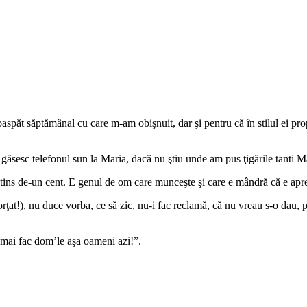
oaspăt săptămânal cu care m-am obişnuit, dar şi pentru că în stilul ei pr
găsesc telefonul sun la Maria, dacă nu ştiu unde am pus ţigările tanti M
atins de-un cent. E genul de om care munceşte şi care e mândră că e apr
orţat!), nu duce vorba, ce să zic, nu-i fac reclamă, că nu vreau s-o dau,
e mai fac dom’le aşa oameni azi!”.