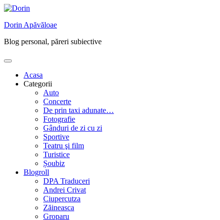
Skip
to
Dorin Apăvăloae
content
Blog personal, păreri subiective
Acasa
Categorii
Auto
Concerte
De prin taxi adunate…
Fotografie
Gânduri de zi cu zi
Sportive
Teatru şi film
Turistice
Șoubiz
Blogroll
DPA Traduceri
Andrei Crivat
Ciupercutza
Zăineasca
Groparu