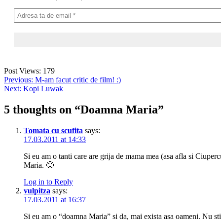
Post Views:
179
Post
Previous:
M-am facut critic de film! :)
Next:
Kopi Luwak
navigation
5 thoughts on “
Doamna Maria
”
Tomata cu scufita
says:
17.03.2011 at 14:33
Si eu am o tanti care are grija de mama mea (asa afla si Ciupercu
Maria. 🙂
Log in to Reply
vulpitza
says:
17.03.2011 at 16:37
Si eu am o “doamna Maria” si da, mai exista asa oameni. Nu sti