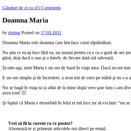
on
Gânduri de zi cu zi
5 Comments
Doamna
Maria
Doamna Maria
by
dorinu
Posted on
17.03.2011
Doamna Maria este doamna care îmi face curat săptămânal.
Nu ştiu ce m-aş face fără ea, nu numai pentru ca e ca o gură de aer pr
găsit, deşi dacă o sun şi o întreb, de fiecare dată mă salvează.
Şi-uite-aşa, tanti Maria e un om de bază în viaţa mea. Dacă nu-mi mai 
E un om simplu şi de încredere, a avut mii de euro pe mână şi nu s-a 
Nu se bagă în viaţa ta (a aflat de la mine după vreo şase luni c-am div
avea rost! 🙂
Şi faptul că Maria e deosebită în felul ei mă face iar să exclam: “nu s
Vrei să fii la curent cu ce postez?
Abonează-te și primește articolele noi direct pe email.