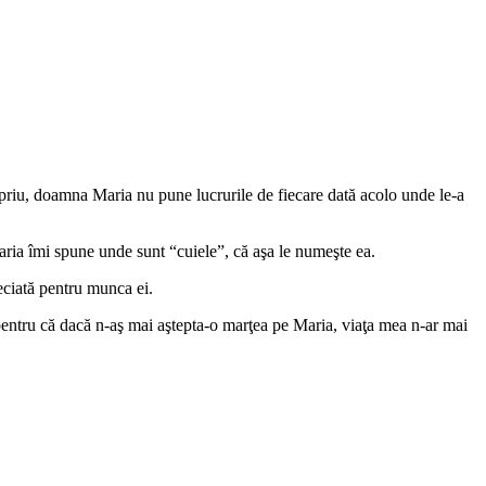
opriu, doamna Maria nu pune lucrurile de fiecare dată acolo unde le-a
aria îmi spune unde sunt “cuiele”, că aşa le numeşte ea.
eciată pentru munca ei.
 pentru că dacă n-aş mai aştepta-o marţea pe Maria, viaţa mea n-ar mai