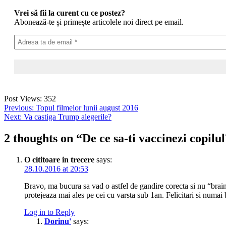
Vrei să fii la curent cu ce postez?
Abonează-te și primește articolele noi direct pe email.
Post Views:
352
Post
Previous:
Topul filmelor lunii august 2016
Next:
Va castiga Trump alegerile?
navigation
2 thoughts on “
De ce sa-ti vaccinezi copilu
O cititoare in trecere
says:
28.10.2016 at 20:53
Bravo, ma bucura sa vad o astfel de gandire corecta si nu “brai
protejeaza mai ales pe cei cu varsta sub 1an. Felicitari si numai 
Log in to Reply
Dorinu'
says: