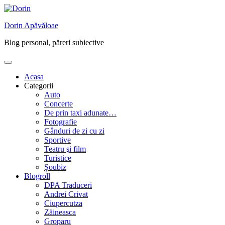
Skip
to
Dorin Apăvăloae
content
Blog personal, păreri subiective
Acasa
Categorii
Auto
Concerte
De prin taxi adunate…
Fotografie
Gânduri de zi cu zi
Sportive
Teatru şi film
Turistice
Șoubiz
Blogroll
DPA Traduceri
Andrei Crivat
Ciupercutza
Zăineasca
Groparu