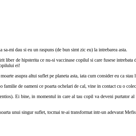
a sa-mi dau si eu un raspuns (de bun simt zic eu) la intrebarea asta.
t liber de hipsterita ce nu-si vaccinase copilul si care fusese intrebata 
opilului ei!
 moarte asupra altui suflet pe planeta asta, iata cum consider eu ca stau l
-o familie de oameni ce poarta ochelari de cal, vine in contact cu o cole
tios). Ei bine, in momentul in care al tau copil va deveni purtator al v
rta unui singur suflet, tocmai te-ai transformat intr-un adevarat Mefisto