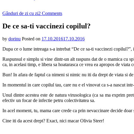
on
Gânduri de zi cu zi
2 Comments
De
ce
De ce sa-ti vaccinezi copilul?
sa-
ti
by
dorinu
Posted on
17.10.2016
17.10.2016
vaccinezi
copilul?
Dupa ce o lume intreaga s-a intrebat “De ce sa-ti vaccinezi copilul?”, i
Raspunsul e simplu si vine dintr-un alt raspuns dat de o mamica cu spiri
ca, in acelasi timp, e libera sa hoatarasca ce vrea ea apropos de viata c
Bun! In afara de faptul ca nimeni si nimic nu iti da drept de viata si de
In momentul in care copilul tau, care nu e el vinovat ca s-a nascut intr
Unul dintre acestea este de natura virusologica (ca sa ma exprim preten
efectiv un focar de infectie petru colectivitatea sa.
In acel moment, tu, mama care crede ca prin nevaccinare decide doar soa
Cine iti da acest drept? Exact, nici macar Olivia Steer!