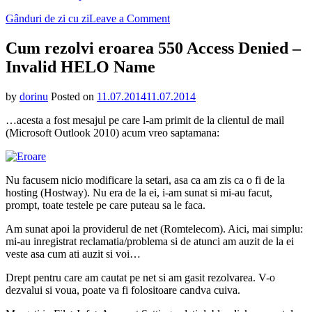
on
Gânduri de zi cu zi
Leave a Comment
Cum
rezolvi
Cum rezolvi eroarea 550 Access Denied –
eroarea
Invalid HELO Name
550
Access
Denied
by
dorinu
Posted on
11.07.2014
11.07.2014
–
Invalid
…acesta a fost mesajul pe care l-am primit de la clientul de mail
HELO
(Microsoft Outlook 2010) acum vreo saptamana:
Name
Nu facusem nicio modificare la setari, asa ca am zis ca o fi de la
hosting (Hostway). Nu era de la ei, i-am sunat si mi-au facut,
prompt, toate testele pe care puteau sa le faca.
Am sunat apoi la providerul de net (Romtelecom). Aici, mai simplu:
mi-au inregistrat reclamatia/problema si de atunci am auzit de la ei
veste asa cum ati auzit si voi…
Drept pentru care am cautat pe net si am gasit rezolvarea. V-o
dezvalui si voua, poate va fi folositoare candva cuiva.