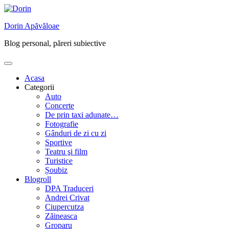
Skip
to
Dorin Apăvăloae
content
Blog personal, păreri subiective
Acasa
Categorii
Auto
Concerte
De prin taxi adunate…
Fotografie
Gânduri de zi cu zi
Sportive
Teatru şi film
Turistice
Șoubiz
Blogroll
DPA Traduceri
Andrei Crivat
Ciupercutza
Zăineasca
Groparu