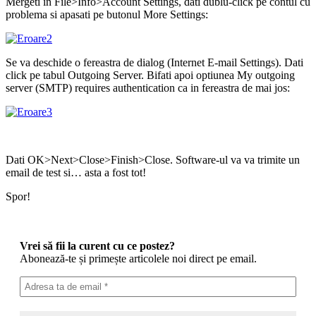
Mergeti in File>Info>Account Settings, dati dublu-click pe contul cu
problema si apasati pe butonul More Settings:
Se va deschide o fereastra de dialog (Internet E-mail Settings). Dati
click pe tabul Outgoing Server. Bifati apoi optiunea My outgoing
server (SMTP) requires authentication ca in fereastra de mai jos:
Dati OK>Next>Close>Finish>Close. Software-ul va va trimite un
email de test si… asta a fost tot!
Spor!
Vrei să fii la curent cu ce postez?
Abonează-te și primește articolele noi direct pe email.