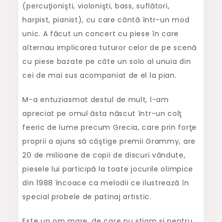
(percuţionişti, violonişti, bass, suflători,
harpist, pianist), cu care cântă într-un mod
unic. A făcut un concert cu piese în care
alternau implicarea tuturor celor de pe scenă
cu piese bazate pe câte un solo al unuia din
cei de mai sus acompaniat de el la pian.
M-a entuziasmat destul de mult, l-am
apreciat pe omul ăsta născut într-un colţ
feeric de lume precum Grecia, care prin forţe
proprii a ajuns să câştige premii Grammy, are
20 de milioane de copii de discuri vândute,
piesele lui participă la toate jocurile olimpice
din 1988 încoace ca melodii ce ilustrează în
special probele de patinaj artistic.
Este un om mare, de care nu ştiam şi pentru