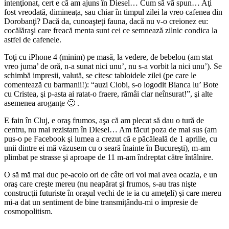
intenţionat, cert e că am ajuns în Diesel… Cum să vă spun… Aţi
fost vreodată, dimineaţa, sau chiar în timpul zilei la vreo cafenea din
Dorobanţi? Dacă da, cunoaşteţi fauna, dacă nu v-o creionez eu:
cocălăraşi care freacă menta sunt cei ce semnează zilnic condica la
astfel de cafenele.
Toţi cu iPhone 4 (minim) pe masă, la vedere, de bebelou (am stat
vreo juma’ de oră, n-a sunat nici unu’, nu s-a vorbit la nici unu’). Se
schimbă impresii, valută, se citesc tabloidele zilei (pe care le
comentează cu barmanii!): “auzi Ciobi, s-o logodit Bianca lu’ Bote
cu Cristea, şi p-asta ai ratat-o fraere, rămâi clar neînsurat!”, şi alte
asemenea aroganţe 🙂 .
E fain în Cluj, e oraş frumos, aşa că am plecat să dau o tură de
centru, nu mai rezistam în Diesel… Am făcut poza de mai sus (am
pus-o pe Facebook şi lumea a crezut că e păcăleală de 1 aprilie, cu
unii dintre ei mă văzusem cu o seară înainte în Bucureşti), m-am
plimbat pe strasse şi aproape de 11 m-am îndreptat către întâlnire.
O să mă mai duc pe-acolo ori de câte ori voi mai avea ocazia, e un
oraş care creşte mereu (nu neapărat şi frumos, s-au tras nişte
construcţii futuriste în oraşul vechi de te ia cu ameţeli) şi care mereu
mi-a dat un sentiment de bine transmiţându-mi o impresie de
cosmopolitism.