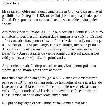
chiar o fac).
Mi se pare întotdeauna, atunci când revin în Cluj, că dacă aş fi avut
posibilitatea să aleg, în 1992, între Cluj şi Bucureşti, aş fi ales poate
Clujul. Dar spun asta cu mintea de acum şi cu subiectivitate, deci
“poate”.
Am mers vineri cu treabă la Cluj. Am plecat cu avionul la 7:45 şi m-
am întors în Bucureşti în aceeaşi după-amiază la ora 16:45. Drumul
a fost cam obositor, pentru că scurt fiind (de doar o oră), nu ai timp
nici să citeşti, nici să joci Angry Birds ca lumea, nici să tragi un pui
de somn (sau poate eu n-am reuşit asta pentru că le-am încercat pe
toate? 🙂 ). Am avut parte de vreme foarte bună (vezi poza, a fost
cald şi senin, o adevărată zi de primăvară).
Am terminat treaba în timp record, m-am văzut pentru prânz cu
cineva şi apoi m-am grăbit spre aeroport.
Însă dimineaţă când am ajuns (pe la 8:30), am avut o “fereastră”
până pe la 10:45, aşa că l-am rugat pe taximetristul care m-a luat de
la aeroport să mă lase undeva în centru, unde-o vrea el, să beau o
cafea. “A, ştiu unde să vă las domnu’, avem o cafenea în centru,
Diesel îi zice, unde se duce toată lumea bună.”
Nu ştiu ce înţelegea el prin “lume bună”, omul a fost bine