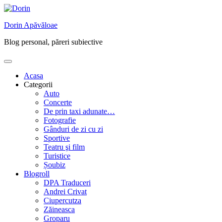
Skip
to
Dorin Apăvăloae
content
Blog personal, păreri subiective
Acasa
Categorii
Auto
Concerte
De prin taxi adunate…
Fotografie
Gânduri de zi cu zi
Sportive
Teatru şi film
Turistice
Șoubiz
Blogroll
DPA Traduceri
Andrei Crivat
Ciupercutza
Zăineasca
Groparu