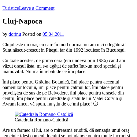
on
Turistice
Leave a Comment
Cluj-
Napoca
Cluj-Napoca
by
dorinu
Posted on
05.04.2011
Clujul este un oraş cu care în mod normal nu am nici o legătură!
Sunt născut-crescut în Piteşti, iar din 1992 locuiesc în Bucureşti.
Cu toate acestea, de prima oară (era undeva prin 1986) cand am
văzut oraşul ăsta, mi s-a agăţat de suflet într-un mod special şi
inamovibil. Nu mă întrebaţi de ce îmi place.
Îmi place pentru Grădina Botanică, îmi place pentru accentul
oamenilor locului, imi place pentru calmul lor, îmi place pentru
priveliştea de sus de pe Belvedere, îmi place pentru terasele din
centru, îmi place pentru catedrale şi statuile lui Matei Corvin şi
Avram Iancu, vă spun, nu ştiu de ce îmi place! 🙂
Catedrala Romano-Catolică
Are un farmec al lui, are o mireasmă erudită, dă senzaţia unui oraş
temeinic (deşi oamenii locului se pot plânge pentru multe lucruri şi