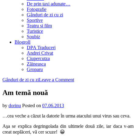
De prin taxi adunate…
Fotografie
Gânduri de zi cu zi
Sportive
Teatru şi film
Turistice
Șoubiz
Blogroll
DPA Traduceri
Andrei Crivat
Ciupercutza
Zăineasca
Groparu
on
Gânduri de zi cu zi
Leave a Comment
Am
temă
Am temă nouă
nouă
by
dorinu
Posted on
07.06.2013
…cea veche a căzut la datorie în urma atacului unui virus sau ceva.
Aşa se explica degringolada din ultimele două zile, iar daca v-am
creat neplăceri, vă cer scuze! 😀