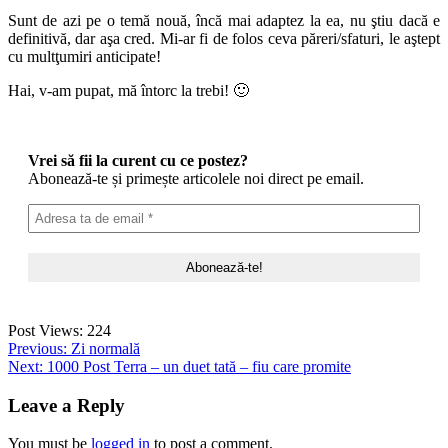
Sunt de azi pe o temă nouă, încă mai adaptez la ea, nu ştiu dacă e
definitivă, dar aşa cred. Mi-ar fi de folos ceva păreri/sfaturi, le aştept
cu multţumiri anticipate!
Hai, v-am pupat, mă întorc la trebi! 🙂
Vrei să fii la curent cu ce postez?
Abonează-te și primește articolele noi direct pe email.
Post Views:
224
Post
Previous:
Zi normală
Next:
1000 Post Terra – un duet tată – fiu care promite
navigation
Leave a Reply
You must be
logged in
to post a comment.