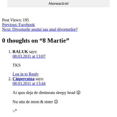
Post Views:
195
Post
Previous:
Facebook
Next:
Divorţurile anului sau anul divorţurilor?
navigation
0 thoughts on “
8 Martie
”
RALUK
says:
08.03.2011 at 13:07
TKS
Log in to Reply
Ciupercutza
says:
08.03.2011 at 13:44
Ai spus deja de dimineata sleepy head 😛
Nu uita de mom & sister 😉
:-*