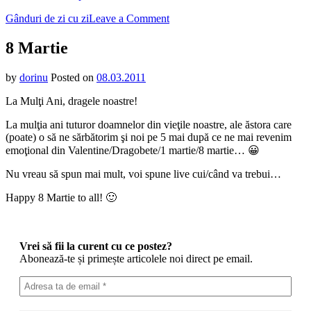
on
Gânduri de zi cu zi
Leave a Comment
8
Martie
8 Martie
by
dorinu
Posted on
08.03.2011
La Mulţi Ani, dragele noastre!
La mulţia ani tuturor doamnelor din vieţile noastre, ale ăstora care
(poate) o să ne sărbătorim şi noi pe 5 mai după ce ne mai revenim
emoţional din Valentine/Dragobete/1 martie/8 martie… 😀
Nu vreau să spun mai mult, voi spune live cui/când va trebui…
Happy 8 Martie to all! 🙂
Vrei să fii la curent cu ce postez?
Abonează-te și primește articolele noi direct pe email.