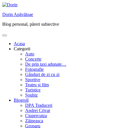
Skip
to
Dorin Apăvăloae
content
Blog personal, păreri subiective
Acasa
Categorii
Auto
Concerte
De prin taxi adunate…
Fotografie
Gânduri de zi cu zi
Sportive
Teatru şi film
Turistice
Șoubiz
Blogroll
DPA Traduceri
Andrei Crivat
Ciupercutza
Zăineasca
Groparu