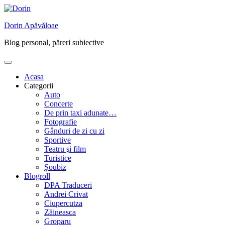
Skip
to
Dorin Apăvăloae
content
Blog personal, păreri subiective
Acasa
Categorii
Auto
Concerte
De prin taxi adunate…
Fotografie
Gânduri de zi cu zi
Sportive
Teatru şi film
Turistice
Șoubiz
Blogroll
DPA Traduceri
Andrei Crivat
Ciupercutza
Zăineasca
Groparu