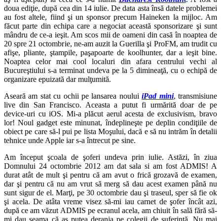
doua ediţie, după cea din 14 iulie. De data asta însă datele problemei
au fost altele, fiind şi un sponsor precum Haineken la mijloc. Am
făcut parte din echipa care a negociat această sponsorizare şi sunt
mândru de ce-a ieşit. Am scos mii de oameni din casă în noaptea de
20 spre 21 octombrie, ne-am auzit la Guerilla şi ProFM, am trudit cu
afişe, pliante, ştampile, paşapoarte de koolhunter, dar a ieşit bine.
Noaptea celor mai cool localuri din afara centrului vechi al
Bucureştiului s-a terminat undeva pe la 5 dimineaţă, cu o echipă de
organizare epuizată dar mulţumită.
Aseară am stat cu ochii pe lansarea noului
iPad mini
, transmisiune
live din San Francisco. Aceasta a putut fi urmărită doar de pe
device-uri cu iOS. Mi-a plăcut aerul acesta de exclusivism, bravo
lor! Noul gadget este minunat, îndeplineşte pe deplin condiţiile de
obiect pe care să-l pui pe lista Moşului, dacă e să nu intrăm în detalii
tehnice unde Apple iar s-a întrecut pe sine.
Am început şcoala de şoferi undeva prin iulie. Astăzi, în ziua
Domnului 24 octombrie 2012 am dat sala si am fost ADMIS! A
durat atât de mult şi pentru că am avut o frică grozavă de examen,
dar şi pentru că nu am vrut să merg să dau acest examen până nu
sunt sigur de el. Marţi, pe 30 octombrie dau şi traseul, sper să fie ok
şi acela. De atâta vreme visez să-mi iau carnet de şofer încât azi,
după ce am văzut ADMIS pe ecranul acela, am chiuit în sală fără să-
mi dau seama că aş putea deranja pe colegii de suferinţă. Nu mai