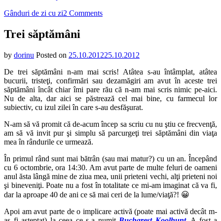
on
Gânduri de zi cu zi
2 Comments
Trei
săptămâni
Trei săptămâni
by
dorinu
Posted on
25.10.2012
25.10.2012
De trei săptămâni n-am mai scris! Atâtea s-au întâmplat, atâtea
bucurii, tristeţi, confirmări sau dezamăgiri am avut în aceste trei
săptămâni încât chiar îmi pare rău că n-am mai scris nimic pe-aici.
Nu de alta, dar aici se păstrează cel mai bine, cu farmecul lor
subiectiv, cu izul zilei în care s-au desfăşurat.
N-am să vă promit că de-acum încep sa scriu cu nu ştiu ce frecvenţă,
am să vă invit pur şi simplu să parcurgeţi trei săptămâni din viaţa
mea în rândurile ce urmează.
În primul rând sunt mai bătrân (sau mai matur?) cu un an. Începând
cu 6 octombrie, ora 14:30. Am avut parte de multe feluri de oameni
anul ăsta lângă mine de ziua mea, unii prieteni vechi, alţi prieteni noi
şi bineveniţi. Poate nu a fost în totalitate ce mi-am imaginat că va fi,
dar la aproape 40 de ani ce să mai ceri de la lume/viaţă?! 😀
Apoi am avut parte de o implicare activă (poate mai activă decât m-
aş fi aşteptat) la ceea ce s-a numit
Bucharest Koolhunt
. A fost a