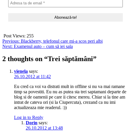
Post Views:
255
Post
Previous:
Blackberry, telefonul care mi-a scos peri albi
Next:
Examenul auto – cum să iei sala
navigation
2 thoughts on “
Trei săptămâni
”
vienela
says:
26.10.2012 at 11:42
Eu cred ca voi va distrati mult in offline si nu va mai ramane
timp sa povestiti. Eu nu as putea sta trei saptamani departe de
blog si de oamenii pe care ii citesc mereu. Chiar si la tine am
intrat de cateva ori (si la Ciupercuta), crezand ca nu imi
actualizeaza mie readerul. :))
Log in to Reply
Dorin
says:
26.10.2012 at 13:48