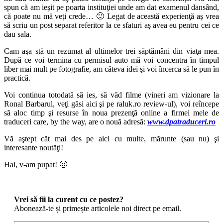
spun că am ieşit pe poarta instituţiei unde am dat examenul dansând,
că poate nu mă veţi crede… 🙂 Legat de această experienţă aş vrea
să scriu un post separat referitor la ce sfaturi aş avea eu pentru cei ce
dau sala.
Cam aşa stă un rezumat al ultimelor trei săptămâni din viaţa mea.
După ce voi termina cu permisul auto mă voi concentra în timpul
liber mai mult pe fotografie, am câteva idei şi voi încerca să le pun în
practică.
Voi continua totodată să ies, să văd filme (vineri am vizionare la
Ronal Barbarul, veţi găsi aici şi pe raluk.ro review-ul), voi reîncepe
să aloc timp şi resurse în noua prezenţă online a firmei mele de
traduceri care, by the way, are o nouă adresă:
www.dpatraduceri.ro
Vă aştept căt mai des pe aici cu multe, mărunte (sau nu) şi
interesante noutăţi!
Hai, v-am pupat! 🙂
Vrei să fii la curent cu ce postez?
Abonează-te și primește articolele noi direct pe email.